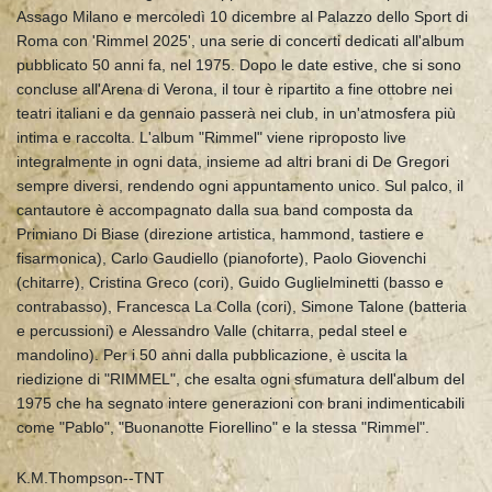
Assago Milano e mercoledì 10 dicembre al Palazzo dello Sport di
Roma con 'Rimmel 2025', una serie di concerti dedicati all'album
pubblicato 50 anni fa, nel 1975. Dopo le date estive, che si sono
concluse all'Arena di Verona, il tour è ripartito a fine ottobre nei
teatri italiani e da gennaio passerà nei club, in un'atmosfera più
intima e raccolta. L'album "Rimmel" viene riproposto live
integralmente in ogni data, insieme ad altri brani di De Gregori
sempre diversi, rendendo ogni appuntamento unico. Sul palco, il
cantautore è accompagnato dalla sua band composta da
Primiano Di Biase (direzione artistica, hammond, tastiere e
fisarmonica), Carlo Gaudiello (pianoforte), Paolo Giovenchi
(chitarre), Cristina Greco (cori), Guido Guglielminetti (basso e
contrabasso), Francesca La Colla (cori), Simone Talone (batteria
e percussioni) e Alessandro Valle (chitarra, pedal steel e
mandolino). Per i 50 anni dalla pubblicazione, è uscita la
riedizione di "RIMMEL", che esalta ogni sfumatura dell'album del
1975 che ha segnato intere generazioni con brani indimenticabili
come "Pablo", "Buonanotte Fiorellino" e la stessa "Rimmel".
K.M.Thompson--TNT