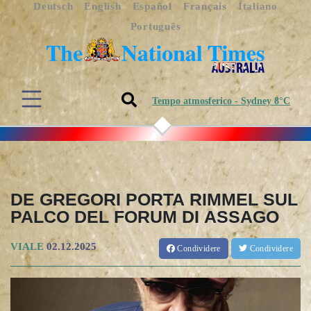
Deutsch
English
Español
Français
Italiano
Português
Tempo atmosferico - Sydney 8°C
DE GREGORI PORTA RIMMEL SUL
PALCO DEL FORUM DI ASSAGO
VIALE
02.12.2025
Condividere
Condividere