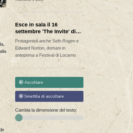
Esce in sala il 16
settembre 'The Invite' di
Olivia Wilde con Penelope
Protagonisti anche Seth Rogen e
la,
Cruz
Edward Norton, domani in
alla
anteprima a Festival di Locarno
Ascoltare
Smettila di ascoltare
Cambia la dimensione del testo:
nde