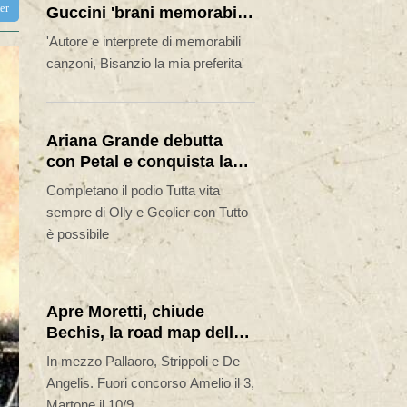
ter
Guccini 'brani memorabili,
la tua compagnia mi ha
'Autore e interprete di memorabili
sempre divertito'
canzoni, Bisanzio la mia preferita'
Ariana Grande debutta
con Petal e conquista la
Hit Parade
Completano il podio Tutta vita
sempre di Olly e Geolier con Tutto
è possibile
Apre Moretti, chiude
Bechis, la road map della
Mostra di Venezia
In mezzo Pallaoro, Strippoli e De
Angelis. Fuori concorso Amelio il 3,
Martone il 10/9