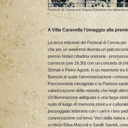
Festival di Cervia per Grazia Deledda tra letteratura
A Villa Caravella l'omaggio alla prem
La terza edizione del Festival di Cervia per
che per un weekend diventa un palcoscenico 
premio Nobel cittadina onoraria - promosso 
comincia (ore 16.30) con un concerto di chit
Strinati e Pietro Agosti, in un repertorio tra
Biancini al quale l'amministrazione comuna
Pescivendola romagnola e la Pastora sarda:
valorizzazione della rotonda che negli ultimi 
Un'illuminazione adeguata e una targa storic
ruolo di luogo di memoria storica e culturale
passeggiata letteraria con i cani e i loro pa
conversazione sul tema 'Voci dalla natura. 
scrittrici Elisa Mazzoli e Sarah Savioli, cond