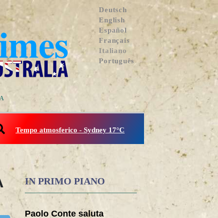
Deutsch
English
Español
Français
Italiano
Português
IA
Tempo atmosferico - Sydney 17°C
A
IN PRIMO PIANO
Paolo Conte saluta