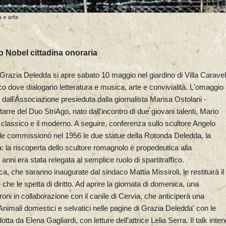
 e arte
io Nobel cittadina onoraria
 Grazia Deledda si apre sabato 10 maggio nel giardino di Villa Caravel
dove dialogano letteratura e musica, arte e convivialità. L'omaggio 
dall'Associazione presieduta dalla giornalista Marisa Ostolani -
arre del Duo StriAgo, nato dall'incontro di due giovani talenti, Mario
 il classico e il moderno. A seguire, conferenza sullo scultore Angelo
le commissionò nel 1956 le due statue della Rotonda Deledda, la
 la riscoperta dello scultore romagnolo è propedeutica alla
anni era stata relegata al semplice ruolo di spartitraffico.
a, che saranno inaugurate dal sindaco Mattia Missiroli, le restituirà il
 che le spetta di diritto. Ad aprire la giornata di domenica, una
droni in collaborazione con il canile di Cervia, che anticiperà una
Animali domestici e selvatici nelle pagine di Grazia Deledda' con le
otta da Elena Gagliardi, con letture dell'attrice Lelia Serra. Il talk inte