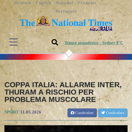
Deutsch
English
Español
Français
Italiano
Português
Tempo atmosferico - Sydney 8°C
COPPA ITALIA: ALLARME INTER,
THURAM A RISCHIO PER
PROBLEMA MUSCOLARE
SPORT
11.05.2026
Condividere
Condividere