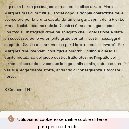
In piedi a bordo piscina, col sorriso ed il pollice alzato. Marc
Marquez rassicura tutti sui social dopo la doppia operazione delle
scorse ore per la brutta caduta durante la gara sprint del GP di Le
Mans. Il pilota spagnolo della Ducati si è mostrato già in piedi in
una foto su Instagram dove ha spiegato che "l'operazione è stata
un successo. Sono veramente grato per tutti i vostri messaggi di
supporto. Grazie al team medico per il loro incredibile lavoro". Per
Marquez due interventi chirurgici a Madrid: il primo è quello al
quinto metatarso del piede destro, fratturatosi nell'impatto col
terreno, il secondo invece quello legato alla spalla, dato che una
vite si è leggermente storta, andando di conseguenza a toccare il
nervo.
B.Cooper--TNT
Utilizziamo cookie essenziali e cookie di terze
parti per i contenuti.