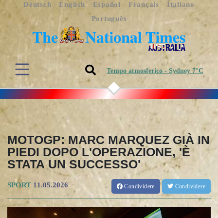
Deutsch
English
Español
Français
Italiano
Português
Tempo atmosferico - Sydney 7°C
MOTOGP: MARC MARQUEZ GIÀ IN
PIEDI DOPO L'OPERAZIONE, 'È
STATA UN SUCCESSO'
SPORT
11.05.2026
Condividere
Condividere