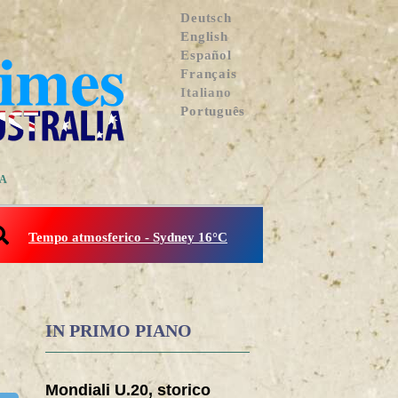
Deutsch
English
Español
Français
Italiano
Português
IA
Tempo atmosferico - Sydney 16°C
IN PRIMO PIANO
Mondiali U.20, storico