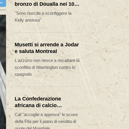
ter
bronzo di Doualla nei 100
metri
"Sono riuscita a sconfiggere la
Kelly ansiosa"
Musetti si arrende a Jodar
e saluta Montreal
L'azzurro non riesce a riscattare la
sconfitta di Washington contro lo
spagnolo
La Confederazione
africana di calcio
riconferma il proprio
Caf "accoglie e approva" le scuse
sostegno a Infantino
della Fifa per il piano di vendita di
quote del Mondiale