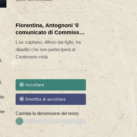
Fiorentina, Antognoni 'il
comunicato di Commisso
mi ha fatto imbestialire'
L'ex capitano, difeso dal figlio, ha
ribadito che non parteciperà al
Centenario viola
i,
i
Ascoltare
ato
Smettila di ascoltare
one
Cambia la dimensione del testo: