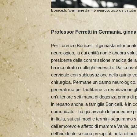
Bonicelli: 'permane danno neurologico da valutar
Professor Ferretti in Germania, ginna
Per Lorenzo Bonicelli, il ginnasta infortuna
neurologico, la cui entità non è ancora valut
presidente della commissione medica della fe
ha incontrato i colleghi tedeschi. Dal consu
cervicale con sublussazione della quinta ve
chirurgica. Permane un danno neurologico, la
generali ma per facilitarne la respirazione 
un'ulteriore settimana di degenza prima di po
in reparto anche la famiglia Bonicelli, è in 
comunicato - ha già avviato le procedure per
in Italia, sui cui modi e termini seguiranno
dall'amorevole affetto di mamma Vania, pa
dell'incidente si sono precipitati nella cit