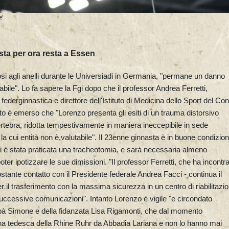
e'
sta per ora resta a Essen
tosi agli anelli durante le Universiadi in Germania, "permane un danno
abile". Lo fa sapere la Fgi dopo che il professor Andrea Ferretti,
derginnastica e direttore dell'Istituto di Medicina dello Sport del Con
lto è emerso che "Lorenzo presenta gli esiti di un trauma distorsivo
rtebra, ridotta tempestivamente in maniera ineccepibile in sede
 cui entità non è,valutabile". Il 23enne ginnasta è in buone condizion
gli è stata praticata una tracheotomia, e sarà necessaria almeno
ter ipotizzare le sue dimissioni. "Il professor Ferretti, che ha incontr
costante contatto con il Presidente federale Andrea Facci - continua il
 il trasferimento con la massima sicurezza in un centro di riabilitazi
 successive comunicazioni". Intanto Lorenzo è vigile "e circondato
pà Simone e della fidanzata Lisa Rigamonti, che dal momento
tadina tedesca della Rhine Ruhr da Abbadia Lariana e non lo hanno mai