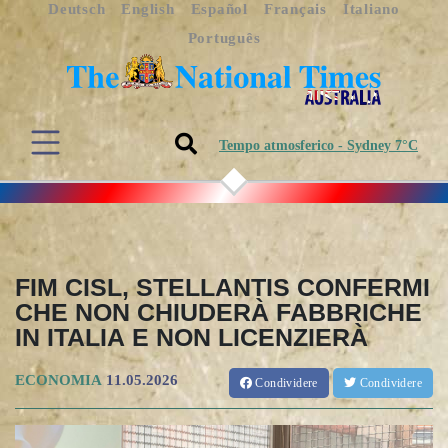
Deutsch
English
Español
Français
Italiano
Português
Tempo atmosferico - Sydney 7°C
FIM CISL, STELLANTIS CONFERMI
CHE NON CHIUDERÀ FABBRICHE
IN ITALIA E NON LICENZIERÀ
ECONOMIA
11.05.2026
Condividere
Condividere