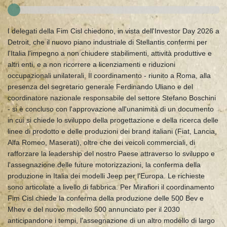
I delegati della Fim Cisl chiedono, in vista dell'Investor Day 2026 a
Detroit, che il nuovo piano industriale di Stellantis confermi per
l'Italia l'impegno a non chiudere stabilimenti, attività produttive e
altri enti, e a non ricorrere a licenziamenti e riduzioni
occupazionali unilaterali. Il coordinamento - riunito a Roma, alla
presenza del segretario generale Ferdinando Uliano e del
coordinatore nazionale responsabile del settore Stefano Boschini
- si è concluso con l'approvazione all'unanimità di un documento
in cui si chiede lo sviluppo della progettazione e della ricerca delle
linee di prodotto e delle produzioni dei brand italiani (Fiat, Lancia,
Alfa Romeo, Maserati), oltre che dei veicoli commerciali, di
rafforzare la leadership del nostro Paese attraverso lo sviluppo e
l'assegnazione delle future motorizzazioni, la conferma della
produzione in Italia dei modelli Jeep per l'Europa. Le richieste
sono articolate a livello di fabbrica. Per Mirafiori il coordinamento
Fim Cisl chiede la conferma della produzione delle 500 Bev e
Mhev e del nuovo modello 500 annunciato per il 2030
anticipandone i tempi, l'assegnazione di un altro modello di largo