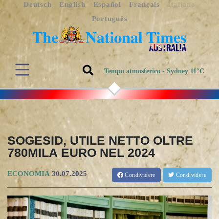
Deutsch
English
Español
Français
Italiano
Português
Tempo atmosferico - Sydney 11°C
SOGESID, UTILE NETTO OLTRE
780MILA EURO NEL 2024
ECONOMIA
30.07.2025
Condividere
Condividere