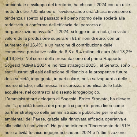
ambientale e sviluppo del territorio, ha chiuso il 2024 con un utile
netto di oltre 780mila euro, "evidenziando una chiara inversione di
tendenza rispetto al passato e il pieno ritorno della società alla
redditività, a conferma dell'efficacia del percorso di
riorganizzazione avviato". Il 2024, si legge in una nota, ha visto il
valore della produzione superare i 61 milioni di euro, con un
aumento del 16,4%, e un margine di contribuzione delle
commesse produttive salito da 6,3 a 9,4 milioni di euro (dal 13,2%
al 18,3%). Nel corso della presentazione del primo Rapporto
Sogesid "Attività 2024 e indirizzi strategici 2025", al Senato, sono
stati illustrati gli esiti dell'azione di rilancio e le prospettive future
della società, impegnata, in particolare, nella salvaguardia delle
risorse idriche, nella messa in sicurezza e bonifica delle falde
acquifere, nel contrasto al dissesto idrogeologico.
L'amministratore delegato di Sogesid, Errico Stravato, ha rilevato
che "la qualità tecnica dei progetti ci pone in prima linea come
partner strategico delle amministrazioni pubbliche per le sfide
ambientali del Paese, grazie alla rinnovata efficacia operativa e
alla solidità finanziaria". Ha poi sottolineato "l'incremento del 51%
nelle attività tecnico-ingegneristiche nel 2024 e l'ottimizzazione