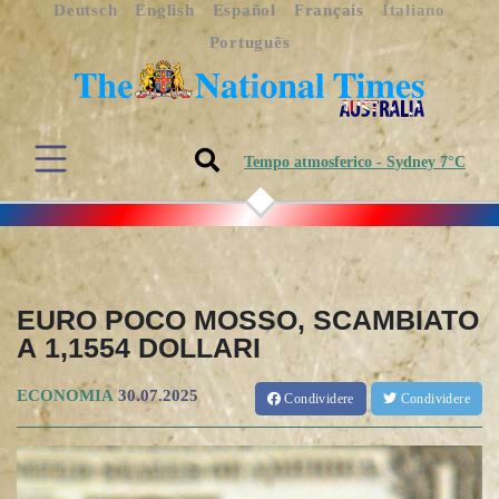
Deutsch
English
Español
Français
Italiano
Português
Tempo atmosferico - Sydney 7°C
EURO POCO MOSSO, SCAMBIATO
A 1,1554 DOLLARI
ECONOMIA
30.07.2025
Condividere
Condividere