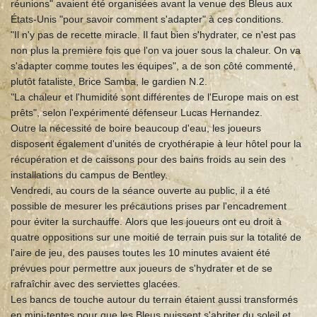
réunions" avaient été organisées avant la venue des Bleus aux
États-Unis "pour savoir comment s'adapter" à ces conditions.
"Il n'y pas de recette miracle. Il faut bien s'hydrater, ce n'est pas
non plus la première fois que l'on va jouer sous la chaleur. On va
s'adapter comme toutes les équipes", a de son côté commenté,
plutôt fataliste, Brice Samba, le gardien N.2.
"La chaleur et l'humidité sont différentes de l'Europe mais on est
prêts", selon l'expérimenté défenseur Lucas Hernandez.
Outre la nécessité de boire beaucoup d'eau, les joueurs
disposent également d'unités de cryothérapie à leur hôtel pour la
récupération et de caissons pour des bains froids au sein des
installations du campus de Bentley.
Vendredi, au cours de la séance ouverte au public, il a été
possible de mesurer les précautions prises par l'encadrement
pour éviter la surchauffe. Alors que les joueurs ont eu droit à
quatre oppositions sur une moitié de terrain puis sur la totalité de
l'aire de jeu, des pauses toutes les 10 minutes avaient été
prévues pour permettre aux joueurs de s'hydrater et de se
rafraîchir avec des serviettes glacées.
Les bancs de touche autour du terrain étaient aussi transformés
en mini-tentes pour que les Bleus puissent s'abriter du soleil et