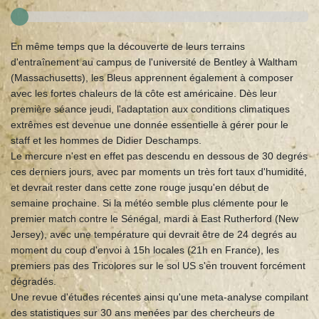
En même temps que la découverte de leurs terrains
d'entraînement au campus de l'université de Bentley à Waltham
(Massachusetts), les Bleus apprennent également à composer
avec les fortes chaleurs de la côte est américaine. Dès leur
première séance jeudi, l'adaptation aux conditions climatiques
extrêmes est devenue une donnée essentielle à gérer pour le
staff et les hommes de Didier Deschamps.
Le mercure n'est en effet pas descendu en dessous de 30 degrés
ces derniers jours, avec par moments un très fort taux d'humidité,
et devrait rester dans cette zone rouge jusqu'en début de
semaine prochaine. Si la météo semble plus clémente pour le
premier match contre le Sénégal, mardi à East Rutherford (New
Jersey), avec une température qui devrait être de 24 degrés au
moment du coup d'envoi à 15h locales (21h en France), les
premiers pas des Tricolores sur le sol US s'en trouvent forcément
dégradés.
Une revue d'études récentes ainsi qu'une meta-analyse compilant
des statistiques sur 30 ans menées par des chercheurs de