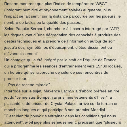
l'Inserm montrent que plus l'indice de température WBGT
(intégrant humidité et rayonnement solaire) augmente, plus
l'impact se fait sentir sur la distance parcourue par les joueurs, le
nombre de tacles ou la qualité des passes.
Selon Paquito Bernard, chercheur à l'Inserm interrogé par l'AFP,
les risques vont d'"une dégradation des capacités à produire des
gestes techniques et à prendre de l'information autour de soi"
jusqu'à des "symptômes d'épuisement, d'étourdissement ou
d'évanouissement".
Un contexte qui a été intégré par le staff de l'équipe de France,
qui a programmé les séances d'entraînement vers 15h30 locales,
un horaire qui se rapproche de celui de ses rencontres du
premier tour.
- "Pas de recette miracle" -
Interrogé sur le sujet, Maxence Lacroix a d'abord préféré en rire
jeudi. "Je me suis trompé, j'ai pris mes vêtements d'hiver", a
plaisanté le défenseur de Crystal Palace, arrivé sur le terrain en
manches longues et qui participe à son premier Mondial.
"C'est bien de pouvoir s'entraîner dans les conditions qui nous
attendent", a-t-il jugé plus sérieusement, précisant que "plusieurs