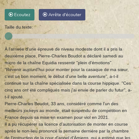
Ecoutez
Arrête d'écouter
Taille du texte:
À l'arrivée d'une épreuve de niveau modeste dont il a pris la
deuxième place, Pierre-Charles Boudot a déclaré samedi au
micro de la chaîne Equidia ressentir "plein d'émotions".
"Revenir aujourd'hui pour monter pour la casaque de ma sœur,
c'est un bon moment, le début d'une belle aventure", a-t-il
continué sur la chaîne spécialisée dans la course hippique. "Ces
cinq ans ont été compliqués mais j'ai envie de parler du futur", a-
t-il ajouté.
Pierre-Charles Boudot, 33 ans, considéré comme l'un des
meilleurs jockeys au monde, était suspendu de compétition en
France depuis sa mise en examen pour viol en 2021.
Il a pu récupérer sa licence d'autorisation de monter en course
après le non-lieu prononcé la semaine dernière par la chambre
de l'instruction de la cour d'appel d'Amiens, qui a estimé que les