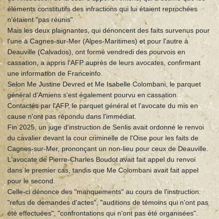
éléments constitutifs des infractions qui lui étaient reprochées
n'étaient "pas réunis".
Mais les deux plaignantes, qui dénoncent des faits survenus pour
l'une à Cagnes-sur-Mer (Alpes-Maritimes) et pour l'autre à
Deauville (Calvados), ont formé vendredi des pourvois en
cassation, a appris l'AFP auprès de leurs avocates, confirmant
une information de Franceinfo.
Selon Me Justine Devred et Me Isabelle Colombani, le parquet
général d'Amiens s'est également pourvu en cassation.
Contactés par l'AFP, le parquet général et l'avocate du mis en
cause n'ont pas répondu dans l'immédiat.
Fin 2025, un juge d'instruction de Senlis avait ordonné le renvoi
du cavalier devant la cour criminelle de l'Oise pour les faits de
Cagnes-sur-Mer, prononçant un non-lieu pour ceux de Deauville.
L'avocate de Pierre-Charles Boudot avait fait appel du renvoi
dans le premier cas, tandis que Me Colombani avait fait appel
pour le second.
Celle-ci dénonce des "manquements" au cours de l'instruction:
"refus de demandes d'actes", "auditions de témoins qui n'ont pas
été effectuées", "confrontations qui n'ont pas été organisées".