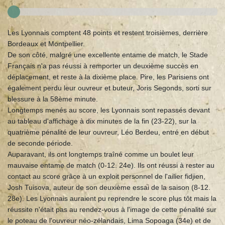
Les Lyonnais comptent 48 points et restent troisièmes, derrière
Bordeaux et Montpellier.
De son côté, malgré une excellente entame de match, le Stade
Français n'a pas réussi à remporter un deuxième succès en
déplacement, et reste à la dixième place. Pire, les Parisiens ont
également perdu leur ouvreur et buteur, Joris Segonds, sorti sur
blessure à la 58ème minute.
Longtemps menés au score, les Lyonnais sont repassés devant
au tableau d'affichage à dix minutes de la fin (23-22), sur la
quatrième pénalité de leur ouvreur, Léo Berdeu, entré en début
de seconde période.
Auparavant, ils ont longtemps traîné comme un boulet leur
mauvaise entame de match (0-12. 24e). Ils ont réussi à rester au
contact au score grâce à un exploit personnel de l'ailier fidjien,
Josh Tuisova, auteur de son deuxième essai de la saison (8-12.
28e). Les Lyonnais auraient pu reprendre le score plus tôt mais la
réussite n'était pas au rendez-vous à l'image de cette pénalité sur
le poteau de l'ouvreur néo-zélandais, Lima Sopoaga (34e) et de