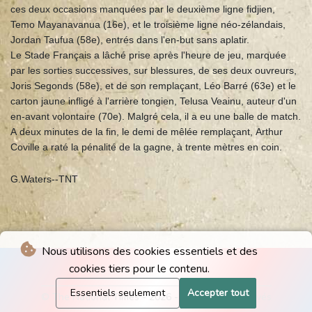
ces deux occasions manquées par le deuxième ligne fidjien,
Temo Mayanavanua (16e), et le troisième ligne néo-zélandais,
Jordan Taufua (58e), entrés dans l'en-but sans aplatir.
Le Stade Français a lâché prise après l'heure de jeu, marquée
par les sorties successives, sur blessures, de ses deux ouvreurs,
Joris Segonds (58e), et de son remplaçant, Léo Barré (63e) et le
carton jaune infligé à l'arrière tongien, Telusa Veainu, auteur d'un
en-avant volontaire (70e). Malgré cela, il a eu une balle de match.
A deux minutes de la fin, le demi de mêlée remplaçant, Arthur
Coville a raté la pénalité de la gagne, à trente mètres en coin.
G.Waters--TNT
Nous utilisons des cookies essentiels et des
cookies tiers pour le contenu.
Essentiels seulement
Accepter tout
© The National Times - 2026 - Tous droits réservés