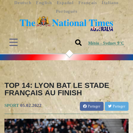
Deutsch
English
Español
Français
Italiano
Português
Météo - Sydney 9°C
TOP 14: LYON BAT LE STADE
FRANÇAIS AU FINISH
SPORT
05.02.2022
Partager
Partager