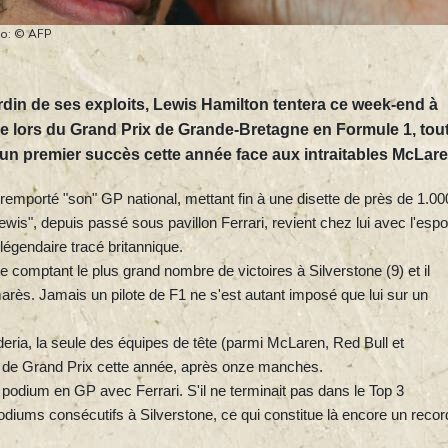
oto: © AFP
rdin de ses exploits, Lewis Hamilton tentera ce week-end à
ire lors du Grand Prix de Grande-Bretagne en Formule 1, tou
un premier succès cette année face aux intraitables McLare
remporté "son" GP national, mettant fin à une disette de près de 1.00
wis", depuis passé sous pavillon Ferrari, revient chez lui avec l'espo
 légendaire tracé britannique.
 comptant le plus grand nombre de victoires à Silverstone (9) et il
arès. Jamais un pilote de F1 ne s'est autant imposé que lui sur un
cuderia, la seule des équipes de tête (parmi McLaren, Red Bull et
 de Grand Prix cette année, après onze manches.
podium en GP avec Ferrari. S'il ne terminait pas dans le Top 3
podiums consécutifs à Silverstone, ce qui constitue là encore un recor