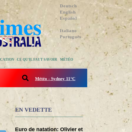
Deutsch
English
Español
Français
Italiano
Português
CATION
CE QU'IL FAUT SAVOIR
MÉTÉO
Météo - Sydney 11°C
EN VEDETTE
Euro de natation: Olivier et