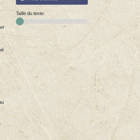
Taille du texte:
ner
ué
au