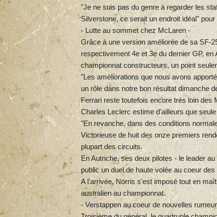
"Je ne suis pas du genre à regarder les sta
Silverstone, ce serait un endroit idéal" pour c
- Lutte au sommet chez McLaren -
Grâce à une version améliorée de sa SF-25
respectivement 4e et 3e du dernier GP, en A
championnat constructeurs, un point seul
"Les améliorations que nous avons apporté
un rôle dans notre bon résultat dimanche de
Ferrari reste toutefois encore très loin de
Charles Leclerc estime d'ailleurs que seul
"En revanche, dans des conditions normales
Victorieuse de huit des onze premiers rende
plupart des circuits.
En Autriche, ses deux pilotes - le leader au
public un duel de haute volée au coeur des
A l'arrivée, Norris s'est imposé tout en maî
australien au championnat.
- Verstappen au coeur de nouvelles rumeur
Troisième du général, le quadruple champi