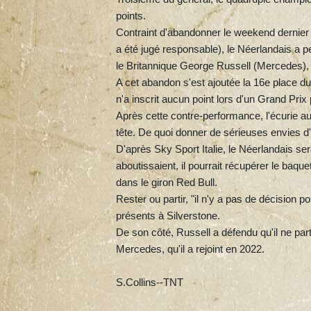
points.
Contraint d'abandonner le weekend dernier 
a été jugé responsable), le Néerlandais a p
le Britannique George Russell (Mercedes), q
A cet abandon s'est ajoutée la 16e place d
n'a inscrit aucun point lors d'un Grand Pri
Après cette contre-performance, l'écurie au
tête. De quoi donner de sérieuses envies d'
D'après Sky Sport Italie, le Néerlandais se
aboutissaient, il pourrait récupérer le baq
dans le giron Red Bull.
Rester ou partir, "il n'y a pas de décision
présents à Silverstone.
De son côté, Russell a défendu qu'il ne part
Mercedes, qu'il a rejoint en 2022.
S.Collins--TNT