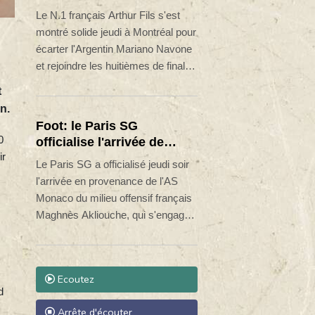
passent en 8es de finale
Le N.1 français Arthur Fils s'est
montré solide jeudi à Montréal pour
écarter l'Argentin Mariano Navone
et rejoindre les huitièmes de finale
du Masters 1000 du Canada, tout
t
comme Arthur Rinderknech qui a
n.
profité de l'abandon de l'Américain
Foot: le Paris SG
Frances Tiafoe.
0
officialise l'arrivée de
ir
Maghnès Akliouche en
Le Paris SG a officialisé jeudi soir
provenance de Monaco
l'arrivée en provenance de l'AS
Monaco du milieu offensif français
Maghnès Akliouche, qui s'engage
avec le club de la capitale jusqu'en
2031.
Ecoutez
d
Arrête d'écouter