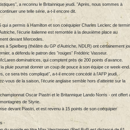
tistiques", a reconnu le Britannique jeudi. "Après, nous sommes à
ontinuer une telle série, a-t-il encore dit.
 qui a permis à Hamilton et son coéquipier Charles Leclerc de termi
utriche, l'écurie italienne est remontée à la deuxième place au
ement devant Mercedes.
es à Spielberg (théâtre du GP d'Autriche, NDLR) ont certainement jo
rnier, a défendu le patron des "rouges" Frédéric Vasseur.
s McLaren dominatrices, qui comptent près de 200 points d'avance.
e la pluie pourrait donner un coup de pouce à son équipe ce week-end.
, ce sera très compliqué", a-t-il encore concédé à l'AFP jeudi.
z-vous de la saison, l'écurie anglaise semble hors d'atteinte sur la
 championnat Oscar Piastri et le Britannique Lando Norris - ont offert 
 montagnes de Styrie.
trise devant Piastri, et est revenu à 15 points de son coéquipier
s -
on du monde en titre Max Verstappen (Red Bull) est distancé de 61