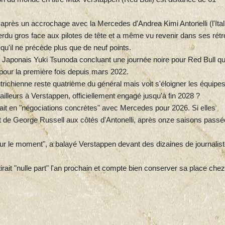
après un accrochage avec la Mercedes d'Andrea Kimi Antonelli (l'Ital
erdu gros face aux pilotes de tête et a même vu revenir dans ses rétr
u'il ne précède plus que de neuf points.
u Japonais Yuki Tsunoda concluant une journée noire pour Red Bull qu
x pour la première fois depuis mars 2022.
trichienne reste quatrième du général mais voit s'éloigner les équipe
ailleurs à Verstappen, officiellement engagé jusqu'à fin 2028 ?
rait en "négociations concrètes" avec Mercedes pour 2026. Si elles
uet de George Russell aux côtés d'Antonelli, après onze saisons pass
 pour le moment", a balayé Verstappen devant des dizaines de journalis
irait "nulle part" l'an prochain et compte bien conserver sa place chez