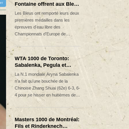
tter
Fontaine offrent aux Bleus
deux médailles en eau
Les Bleus ont remporté leurs deux
libre
premières médailles dans les
épreuves d'eau libre des
Championnats d'Europe de
natation, grâce à Marc-Antoine
Olivier et Logan Fontaine,
respectivement en argent et en
WTA 1000 de Toronto:
bronze au 3 km knock-out,
Sabalenka, Pegula et
vendredi dans la Seine à Paris.
Swiatek en contrôle vers
La N.1 mondiale Aryna Sabalenka
les 8es de finale
n'a fait qu'une bouchée de la
Chinoise Zhang Shuai (62e) 6-3, 6-
4 pour se hisser en huitièmes de
finale du WTA 1000 de Toronto, un
stade que Jessica Pegula (3e) et
Iga Swiatek (8e) ont elles aussi
Masters 1000 de Montréal:
atteint sans trop transpirer.
Fils et Rinderknech