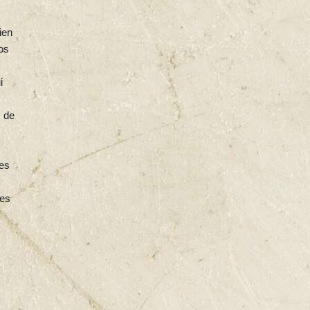
ien
os
i
s de
ées
tes