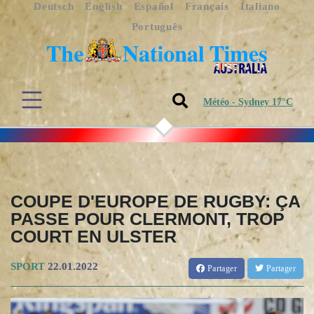
Deutsch
English
Español
Français
Italiano
Português
Météo - Sydney 17°C
COUPE D'EUROPE DE RUGBY: ÇA
PASSE POUR CLERMONT, TROP
COURT EN ULSTER
SPORT
22.01.2022
Partager
Partager