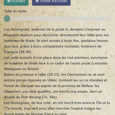
Ecoutez
Arrête d'écouter
Taille du texte:
Les Auvergnats, sixièmes de la poule A, devaient s'imposer au
Kingspan stadium pour décrocher directement leur billet pour les
huitièmes de finale. Ils sont arrivés à leurs fins, quelques heures
plus tard, grâce à leurs compatriotes rochelais, tombeurs de
Glasgow (38-30).
Les voilà assurés d'une place dans les huit premiers, synonyme
de huitième de finale face à un cador de l'autre poule (Leicester,
Harlequins ou Bristol).
Battus de justesse à l'aller (29-23), les Clermontois ne se sont
encore jamais imposés en Ulster, tombant sur un os irlandais et
l'envie de marquer les esprits de la province de Belfast: les
Ulstermen, eux déjà qualifiés, ont inscrit cinq essais, dont un
doublé de Rob Herring (7e, 38e).
Les Auvergnats, de leur côté, en ont inscrit trois entre la 70e et la
77e minute, trop tard pour aller chercher l'exploit malgré les
douze points de Morgan Parra au pied.