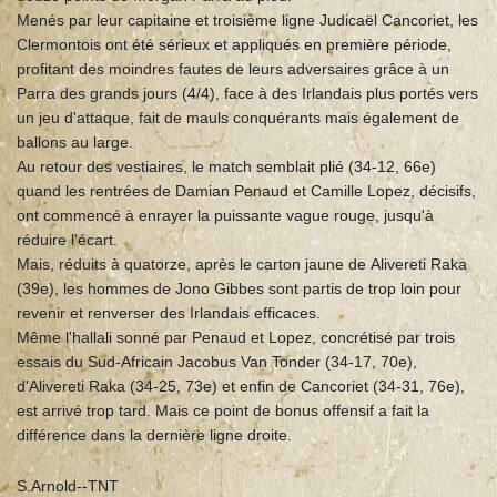
Menés par leur capitaine et troisième ligne Judicaël Cancoriet, les
Clermontois ont été sérieux et appliqués en première période,
profitant des moindres fautes de leurs adversaires grâce à un
Parra des grands jours (4/4), face à des Irlandais plus portés vers
un jeu d'attaque, fait de mauls conquérants mais également de
ballons au large.
Au retour des vestiaires, le match semblait plié (34-12, 66e)
quand les rentrées de Damian Penaud et Camille Lopez, décisifs,
ont commencé à enrayer la puissante vague rouge, jusqu'à
réduire l'écart.
Mais, réduits à quatorze, après le carton jaune de Alivereti Raka
(39e), les hommes de Jono Gibbes sont partis de trop loin pour
revenir et renverser des Irlandais efficaces.
Même l'hallali sonné par Penaud et Lopez, concrétisé par trois
essais du Sud-Africain Jacobus Van Tonder (34-17, 70e),
d'Alivereti Raka (34-25, 73e) et enfin de Cancoriet (34-31, 76e),
est arrivé trop tard. Mais ce point de bonus offensif a fait la
différence dans la dernière ligne droite.
S.Arnold--TNT