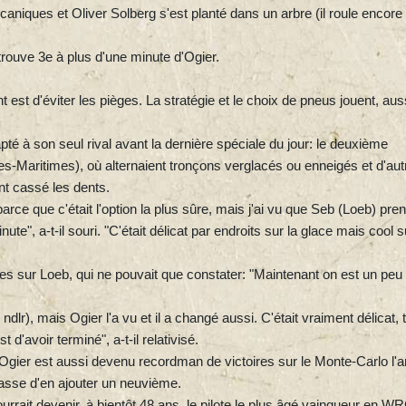
niques et Oliver Solberg s'est planté dans un arbre (il roule encore
trouve 3e à plus d'une minute d'Ogier.
est d'éviter les pièges. La stratégie et le choix de pneus jouent, aus
dapté à son seul rival avant la dernière spéciale du jour: le deuxième
s-Maritimes), où alternaient tronçons verglacés ou enneigés et d'aut
nt cassé les dents.
rce que c'était l'option la plus sûre, mais j'ai vu que Seb (Loeb) pren
nute", a-t-il souri. "C'était délicat par endroits sur la glace mais cool s
ndes sur Loeb, qui ne pouvait que constater: "Maintenant on est un peu
dlr), mais Ogier l'a vu et il a changé aussi. C'était vraiment délicat, 
t d'avoir terminé", a-t-il relativisé.
ier est aussi devenu recordman de victoires sur le Monte-Carlo l'a
asse d'en ajouter un neuvième.
pourrait devenir, à bientôt 48 ans, le pilote le plus âgé vainqueur en W