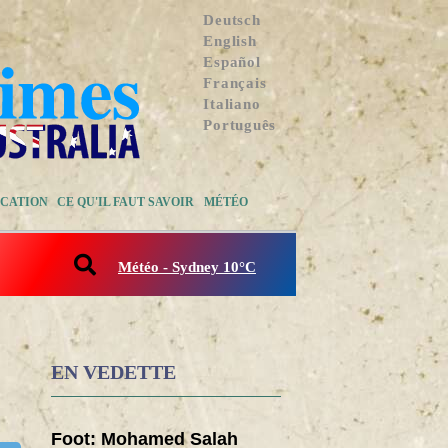
Deutsch
English
Español
Français
Italiano
Português
CATION
CE QU'IL FAUT SAVOIR
MÉTÉO
Météo - Sydney 10°C
EN VEDETTE
Foot: Mohamed Salah