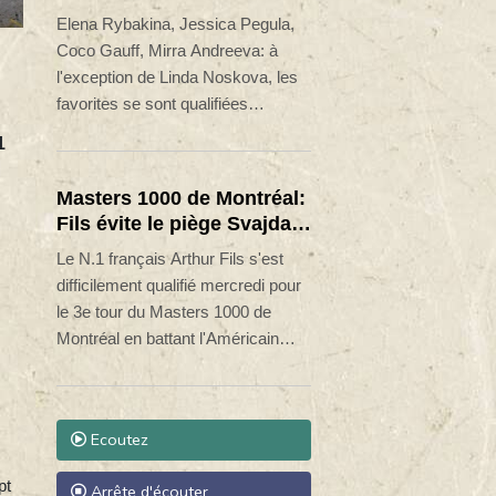
deux ans.
présent au 2e tour
Elena Rybakina, Jessica Pegula,
Coco Gauff, Mirra Andreeva: à
l'exception de Linda Noskova, les
favorites se sont qualifiées
mercredi plus ou moins facilement
1
pour les seizièmes de finale du
WTA 1000 de Toronto.
Masters 1000 de Montréal:
Fils évite le piège Svajda,
Monfils fait ses adieux
Le N.1 français Arthur Fils s'est
difficilement qualifié mercredi pour
le 3e tour du Masters 1000 de
Montréal en battant l'Américain
Zachary Svajda 6-4, 3-6, 6-1,
tandis que Gaël Monfils a fait ses
adieux au tournoi canadien après
Ecoutez
sa défaite contre Learner Tien.
pt
Arrête d'écouter