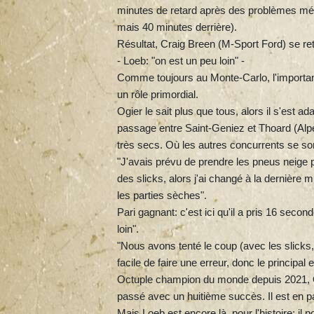
minutes de retard après des problèmes méca
mais 40 minutes derrière).
Résultat, Craig Breen (M-Sport Ford) se re
- Loeb: "on est un peu loin" -
Comme toujours au Monte-Carlo, l'important 
un rôle primordial.
Ogier le sait plus que tous, alors il s'est a
passage entre Saint-Geniez et Thoard (Alpe
très secs. Où les autres concurrents se so
"J'avais prévu de prendre les pneus neige pa
des slicks, alors j'ai changé à la dernière mi
les parties sèches".
Pari gagnant: c'est ici qu'il a pris 16 seco
loin".
"Nous avons tenté le coup (avec les slicks, n
facile de faire une erreur, donc le principal es
Octuple champion du monde depuis 2021, Og
passé avec un huitième succès. Il est en p
Mais Loeb est encore là, pour l'histoire: il 