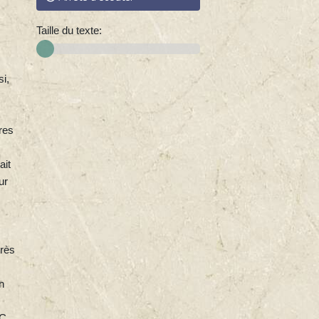
Taille du texte:
si,
res
ait
ur
très
n
RC.