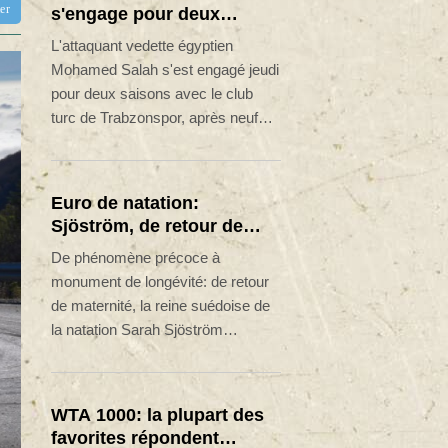
tter
s'engage pour deux
saisons avec Trabzonspor
L'attaquant vedette égyptien
Mohamed Salah s'est engagé jeudi
pour deux saisons avec le club
turc de Trabzonspor, après neuf
saisons et autant de trophées en
Angleterre à Liverpool.
Euro de natation:
Sjöström, de retour de
maternité, continue à 32
De phénomène précoce à
ans de défier le temps
monument de longévité: de retour
de maternité, la reine suédoise de
la natation Sarah Sjöström
continue à près de 33 ans de défier
le temps aux Championnats
d'Europe de Paris, avec dans le
WTA 1000: la plupart des
viseur les JO de Los Angeles dans
favorites répondent