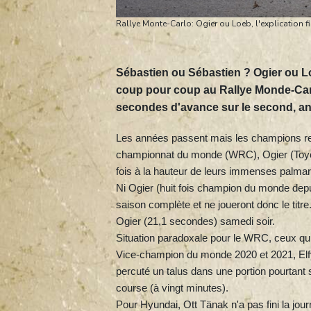
Rallye Monte-Carlo: Ogier ou Loeb, l'explication f
Sébastien ou Sébastien ? Ogier ou Lo
coup pour coup au Rallye Monde-Carlo:
secondes d'avance sur le second, an
Les années passent mais les champions res
championnat du monde (WRC), Ogier (Toyot
fois à la hauteur de leurs immenses palmar
Ni Ogier (huit fois champion du monde depuis
saison complète et ne joueront donc le tit
Ogier (21,1 secondes) samedi soir.
Situation paradoxale pour le WRC, ceux qui 
Vice-champion du monde 2020 et 2021, Elfy
percuté un talus dans une portion pourtant s
course (à vingt minutes).
Pour Hyundai, Ott Tänak n'a pas fini la jou