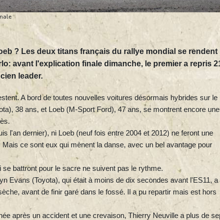
inale
eb ? Les deux titans français du rallye mondial se rendent
 avant l'explication finale dimanche, le premier a repris 2
cien leader.
tent. A bord de toutes nouvelles voitures désormais hybrides sur le
a), 38 ans, et Loeb (M-Sport Ford), 47 ans, se montrent encore une
ès.
 l'an dernier), ni Loeb (neuf fois entre 2004 et 2012) ne feront une
re. Mais ce sont eux qui mènent la danse, avec un bel avantage pour
se battront pour le sacre ne suivent pas le rythme.
n Evans (Toyota), qui était à moins de dix secondes avant l'ES11, a
èche, avant de finir garé dans le fossé. Il a pu repartir mais est hors
rnée après un accident et une crevaison, Thierry Neuville a plus de se