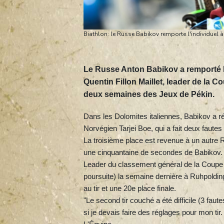
Biathlon: le Russe Babikov remporte l'individuel à
Le Russe Anton Babikov a remporté l'i
Quentin Fillon Maillet, leader de la C
deux semaines des Jeux de Pékin.
Dans les Dolomites italiennes, Babikov a ré
Norvégien Tarjei Boe, qui a fait deux fautes
La troisième place est revenue à un autre Ru
une cinquantaine de secondes de Babikov.
Leader du classement général de la Coupe d
poursuite) la semaine dernière à Ruhpolding
au tir et une 20e place finale.
"Le second tir couché a été difficile (3 fau
si je devais faire des réglages pour mon ti