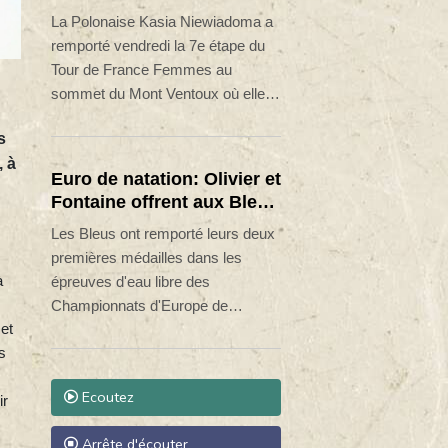
de près de dix kilomètres.
sommet du Ventoux et
La Polonaise Kasia Niewiadoma a
endosse le maillot jaune
remporté vendredi la 7e étape du
Tour de France Femmes au
sommet du Mont Ventoux où elle a
endossé le maillot jaune au
s
détriment de la Suissesse Marlen
, à
Reusser, 4e.
Euro de natation: Olivier et
Fontaine offrent aux Bleus
deux médailles en eau
Les Bleus ont remporté leurs deux
libre
premières médailles dans les
à
épreuves d'eau libre des
Championnats d'Europe de
et
natation, grâce à Marc-Antoine
s
Olivier et Logan Fontaine,
respectivement en argent et en
Ecoutez
ir
bronze au 3 km knock-out,
vendredi dans la Seine à Paris.
Arrête d'écouter