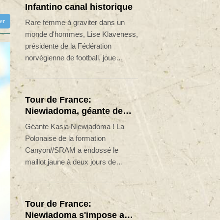
Infantino canal historique
tter
Rare femme à graviter dans un
monde d'hommes, Lise Klaveness,
présidente de la Fédération
norvégienne de football, joue
depuis des années le rôle de poil à
gratter de la Fifa, et certains la
verraient bien en prendre la
Tour de France:
direction à la place de Gianni
Niewiadoma, géante de
Infantino.
Provence
Géante Kasia Niewiadoma ! La
Polonaise de la formation
Canyon//SRAM a endossé le
maillot jaune à deux jours de
l'arrivée à Nice en s'imposant
vendredi lors de la 7e étape du
Tour de France, au sommet du
Tour de France:
Mont Ventoux, au terme d'un solo
Niewiadoma s'impose au