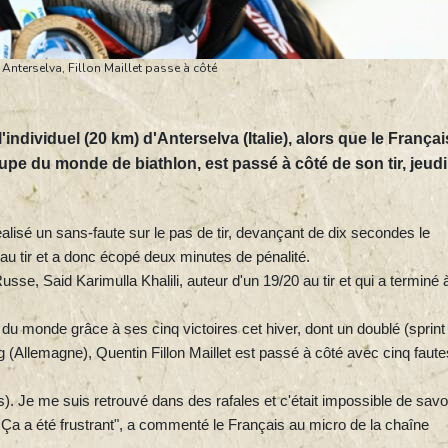
 Anterselva, Fillon Maillet passe à côté
ndividuel (20 km) d'Anterselva (Italie), alors que le Françai
oupe du monde de biathlon, est passé à côté de son tir, jeudi
alisé un sans-faute sur le pas de tir, devançant de dix secondes le
 au tir et a donc écopé deux minutes de pénalité.
sse, Said Karimulla Khalili, auteur d'un 19/20 au tir et qui a terminé 
u monde grâce à ses cinq victoires cet hiver, dont un doublé (sprint 
 (Allemagne), Quentin Fillon Maillet est passé à côté avec cinq faute
tes). Je me suis retrouvé dans des rafales et c'était impossible de savo
r. Ça a été frustrant", a commenté le Français au micro de la chaîne