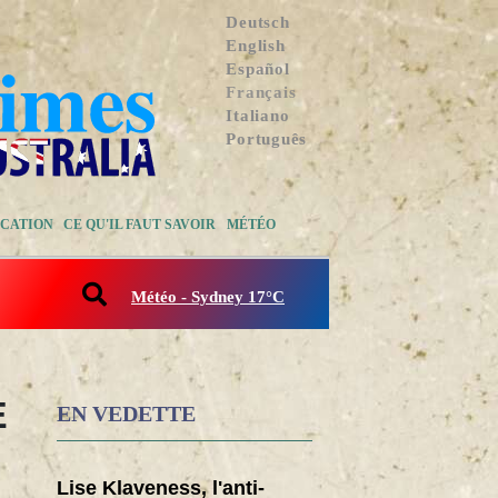
Deutsch
English
Español
Français
Italiano
Português
CATION
CE QU'IL FAUT SAVOIR
MÉTÉO
Météo - Sydney 17°C
E
EN VEDETTE
Lise Klaveness, l'anti-