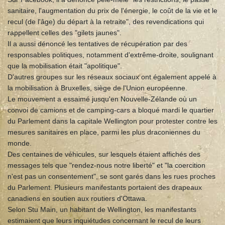
sanitaire, l'augmentation du prix de l'énergie, le coût de la vie et le
recul (de l'âge) du départ à la retraite", des revendications qui
rappellent celles des "gilets jaunes".
Il a aussi dénoncé les tentatives de récupération par des
responsables politiques, notamment d'extrême-droite, soulignant
que la mobilisation était "apolitique".
D'autres groupes sur les réseaux sociaux ont également appelé à
la mobilisation à Bruxelles, siège de l'Union européenne.
Le mouvement a essaimé jusqu'en Nouvelle-Zélande où un
convoi de camions et de camping-cars a bloqué mardi le quartier
du Parlement dans la capitale Wellington pour protester contre les
mesures sanitaires en place, parmi les plus draconiennes du
monde.
Des centaines de véhicules, sur lesquels étaient affichés des
messages tels que "rendez-nous notre liberté" et "la coercition
n'est pas un consentement", se sont garés dans les rues proches
du Parlement. Plusieurs manifestants portaient des drapeaux
canadiens en soutien aux routiers d'Ottawa.
Selon Stu Main, un habitant de Wellington, les manifestants
estimaient que leurs inquiétudes concernant le recul de leurs