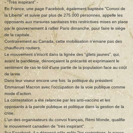
- "Très inspirant" -
En France, une page Facebook, également baptisée "Convoi de
la Liberté" et suivie par plus de 275.000 personnes, appelle les
opposants aux mesures sanitaires très restrictives mises en place
par le gouvernement à rallier Paris dimanche, pour faire le siège
de la capitale.
Contrairement au Canada, cette mobilisation n'émane pas des
chauffeurs routiers.
Le mouvement s'inscrit dans la lignée des "gilets jaunes", qui,
avant la pandémie, dénonçaient la précarité et exprimaient le
sentiment de ras-le-bol d'une partie de la population face au coût
de la vie.
Dans leur viseur encore une fois: la politique du président
Emmanuel Macron avec l'occupation de la voie publique comme
mode d'action.
La contestation a été relancée par les anti-vaccins et les
opposants à la parole publique et politique dans la gestion de la
crise.
L'un des organisateurs du convoi français, Rémi Monde, qualifie
le mouvement canadien de "très inspirant".
Sur Facebook, il a dénoncé pêle-mêle "les restrictions, le passe