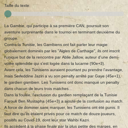
Taille du texte:
La Gambie, qui participe à sa première CAN, poursuit son
aventure surprenante dans le tournoi en terminant deuxième du
groupe.
Contre la Tunisie, les Gambiens ont fait parler leur magie:
globalement dominés par les "Aigles de Carthage", ils ont inscrit
l'unique but de la rencontre par Ablie Jallow, auteur d'une demi-
volée splendide qui s'est logée dans la lucarne (90e+3).
Avant cela, les Tunisiens auraient pourtant pu prendre l'avantage,
mais Seifeddine Jaziri a vu son penalty arrêté par Gaye (45e+1),
le gardien gambien. Les Tunisiens ont donc manqué un penalty
dans chacun de leurs trois matches...
Dans la foulée, l'exclusion du gardien remplaçant de la Tunisie
Farouk Ben Mustapha (45e+3) a ajouté de la confusion au match.
A force de dominer sans marquer, les Tunisiens ont été punis. Il
faut dire qu'ils étaient privés pour ce match de douze joueurs,
positifs au Covid-19, dont leur star Wahbi Kazri.
Ils accèdent à la phase finale par la plus petite des marges, en