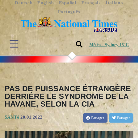
Deutsch
English
Español
Français
Italiano
Português
Météo - Sydney 15°C
PAS DE PUISSANCE ÉTRANGÈRE
DERRIÈRE LE SYNDROME DE LA
HAVANE, SELON LA CIA
SANTé
20.01.2022
Partager
Partager