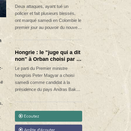
du président de la
Deux attaques, ayant tué un
Espriella au pouvoir
policier et fait plusieurs blessés,
ont marqué samedi en Colombie le
premier jour au pouvoir du nouveau
président Abelardo de la Espriella,
n
qui a promis des mesures
radicales pour lutter contre le crime
Hongrie : le "juge qui a dit
organisé.
non" à Orban choisi par le
camp Magyar pour devenir
z-
Le parti du Premier ministre
président
hongrois Peter Magyar a choisi
sé
samedi comme candidat à la
présidence du pays Andras Baka,
ancien président de la Cour
s,
suprême qui avait été destitué par
l'ancien Premier ministre Viktor
Ecoutez
t
Orban pour s'être opposé à lui.
Arrête d'écouter