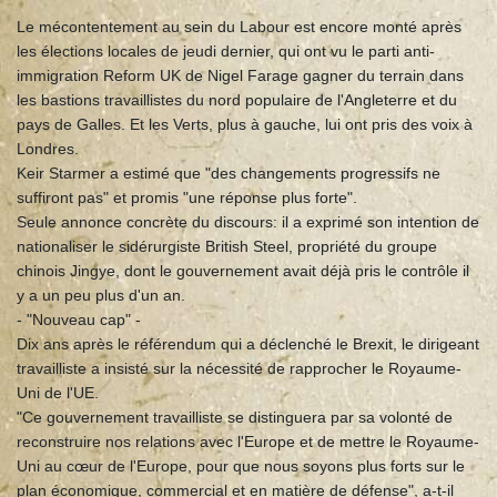
Le mécontentement au sein du Labour est encore monté après
les élections locales de jeudi dernier, qui ont vu le parti anti-
immigration Reform UK de Nigel Farage gagner du terrain dans
les bastions travaillistes du nord populaire de l'Angleterre et du
pays de Galles. Et les Verts, plus à gauche, lui ont pris des voix à
Londres.
Keir Starmer a estimé que "des changements progressifs ne
suffiront pas" et promis "une réponse plus forte".
Seule annonce concrète du discours: il a exprimé son intention de
nationaliser le sidérurgiste British Steel, propriété du groupe
chinois Jingye, dont le gouvernement avait déjà pris le contrôle il
y a un peu plus d'un an.
- "Nouveau cap" -
Dix ans après le référendum qui a déclenché le Brexit, le dirigeant
travailliste a insisté sur la nécessité de rapprocher le Royaume-
Uni de l'UE.
"Ce gouvernement travailliste se distinguera par sa volonté de
reconstruire nos relations avec l'Europe et de mettre le Royaume-
Uni au cœur de l'Europe, pour que nous soyons plus forts sur le
plan économique, commercial et en matière de défense", a-t-il