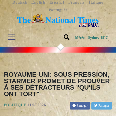
Deutsch
English
Español
Français
Italiano
Português
Météo - Sydney 15°C
ROYAUME-UNI: SOUS PRESSION,
STARMER PROMET DE PROUVER
À SES DÉTRACTEURS "QU'ILS
ONT TORT"
POLITIQUE
11.05.2026
Partager
Partager