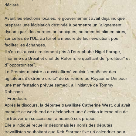
déclaré.
Avant les élections locales, le gouvernement avait déjà indiqué
préparer une législation destinée à permettre un "alignement
dynamique" des normes britanniques, notamment alimentaires,
sur celles de l'UE, au fur et à mesure de leur évolution, pour
faciliter les échanges.
Il s'en est aussi directement pris à l'europhobe Nigel Farage,
l'homme du Brexit et chef de Reform, le qualfiant de "profiteur" et
d'"opportuniste".
Le Premier ministre a aussi affirmé vouloir "empêcher des
agitateurs d'extrême droite" de se rendre au Royaume-Uni pour
une manifestation prévue samedi, à l'initiative de Tommy
Robinson.
- Frondeurs -
Après le discours, la députée travailliste Catherine West, qui avait
menacé ce week-end de déclencher une élection interne afin de
lui trouver un successeur, a nuancé ses propos.
Elle a indiqué recueillir désormais les noms des députés
travaillistes souhaitant que Keir Starmer fixe un calendrier pour