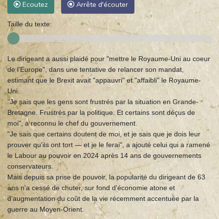
Ecoutez
Arrête d'écouter
Taille du texte:
Le dirigeant a aussi plaidé pour "mettre le Royaume-Uni au coeur
de l'Europe", dans une tentative de relancer son mandat,
estimant que le Brexit avait "appauvri" et "affaibli" le Royaume-
Uni.
"Je sais que les gens sont frustrés par la situation en Grande-
Bretagne. Frustrés par la politique. Et certains sont déçus de
moi", a reconnu le chef du gouvernement.
"Je sais que certains doutent de moi, et je sais que je dois leur
prouver qu'ils ont tort — et je le ferai", a ajouté celui qui a ramené
le Labour au pouvoir en 2024 après 14 ans de gouvernements
conservateurs.
Mais depuis sa prise de pouvoir, la popularité du dirigeant de 63
ans n'a cessé de chuter, sur fond d'économie atone et
d'augmentation du coût de la vie récemment accentuée par la
guerre au Moyen-Orient.