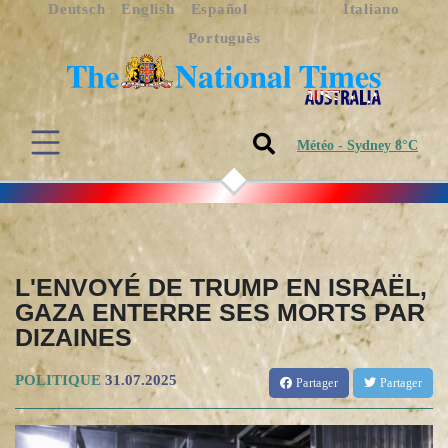
Deutsch
English
Español
Français
Italiano
Português
Météo - Sydney 8°C
L'ENVOYÉ DE TRUMP EN ISRAËL,
GAZA ENTERRE SES MORTS PAR
DIZAINES
POLITIQUE
31.07.2025
Partager
Partager