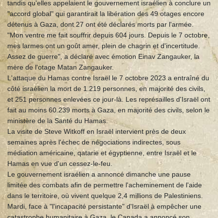
tandis qu'elles appelaient le gouvernement israélien à conclure un
"accord global" qui garantirait la libération des 49 otages encore
détenus à Gaza, dont 27 ont été déclarés morts par l'armée.
"Mon ventre me fait souffrir depuis 604 jours. Depuis le 7 octobre,
mes larmes ont un goût amer, plein de chagrin et d'incertitude.
Assez de guerre", a déclaré avec émotion Einav Zangauker, la
mère de l'otage Matan Zangauker.
L'attaque du Hamas contre Israël le 7 octobre 2023 a entraîné du
côté israélien la mort de 1.219 personnes, en majorité des civils,
et 251 personnes enlevées ce jour-là. Les représailles d'Israël ont
fait au moins 60.239 morts à Gaza, en majorité des civils, selon le
ministère de la Santé du Hamas.
La visite de Steve Witkoff en Israël intervient près de deux
semaines après l'échec de négociations indirectes, sous
médiation américaine, qatarie et égyptienne, entre Israël et le
Hamas en vue d'un cessez-le-feu.
Le gouvernement israélien a annoncé dimanche une pause
limitée des combats afin de permettre l'acheminement de l'aide
dans le territoire, où vivent quelque 2,4 millions de Palestiniens.
Mardi, face à "l'incapacité persistante" d'Israël à empêcher une
catastrophe humanitaire à Gaza, le Canada a annoncé son