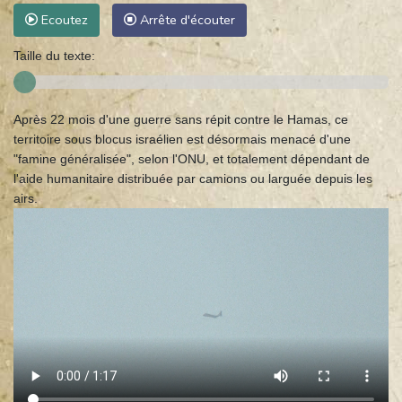
Ecoutez
Arrête d'écouter
Taille du texte:
Après 22 mois d'une guerre sans répit contre le Hamas, ce
territoire sous blocus israélien est désormais menacé d'une
"famine généralisée", selon l'ONU, et totalement dépendant de
l'aide humanitaire distribuée par camions ou larguée depuis les
airs.