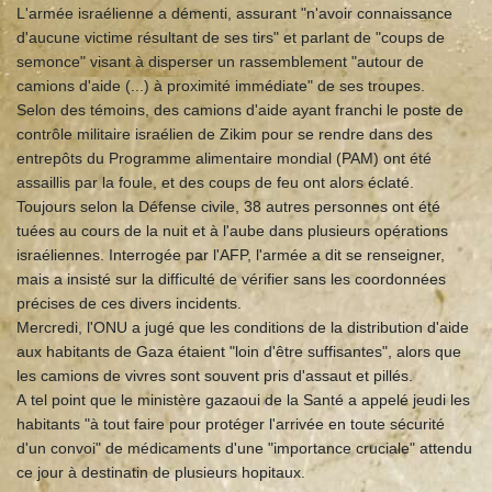
L'armée israélienne a démenti, assurant "n'avoir connaissance
d'aucune victime résultant de ses tirs" et parlant de "coups de
semonce" visant à disperser un rassemblement "autour de
camions d'aide (...) à proximité immédiate" de ses troupes.
Selon des témoins, des camions d'aide ayant franchi le poste de
contrôle militaire israélien de Zikim pour se rendre dans des
entrepôts du Programme alimentaire mondial (PAM) ont été
assaillis par la foule, et des coups de feu ont alors éclaté.
Toujours selon la Défense civile, 38 autres personnes ont été
tuées au cours de la nuit et à l'aube dans plusieurs opérations
israéliennes. Interrogée par l'AFP, l'armée a dit se renseigner,
mais a insisté sur la difficulté de vérifier sans les coordonnées
précises de ces divers incidents.
Mercredi, l'ONU a jugé que les conditions de la distribution d'aide
aux habitants de Gaza étaient "loin d'être suffisantes", alors que
les camions de vivres sont souvent pris d'assaut et pillés.
A tel point que le ministère gazaoui de la Santé a appelé jeudi les
habitants "à tout faire pour protéger l'arrivée en toute sécurité
d'un convoi" de médicaments d'une "importance cruciale" attendu
ce jour à destinatin de plusieurs hopitaux.