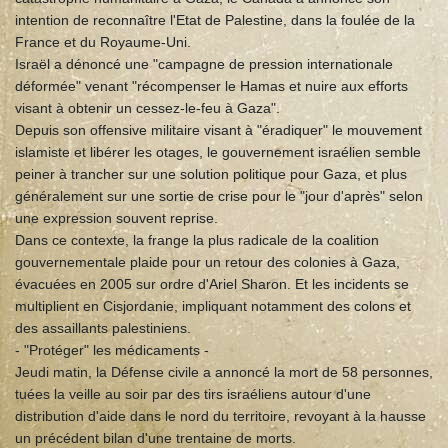
intention de reconnaître l'Etat de Palestine, dans la foulée de la
France et du Royaume-Uni.
Israël a dénoncé une "campagne de pression internationale
déformée" venant "récompenser le Hamas et nuire aux efforts
visant à obtenir un cessez-le-feu à Gaza".
Depuis son offensive militaire visant à "éradiquer" le mouvement
islamiste et libérer les otages, le gouvernement israélien semble
peiner à trancher sur une solution politique pour Gaza, et plus
généralement sur une sortie de crise pour le "jour d'après" selon
une expression souvent reprise.
Dans ce contexte, la frange la plus radicale de la coalition
gouvernementale plaide pour un retour des colonies à Gaza,
évacuées en 2005 sur ordre d'Ariel Sharon. Et les incidents se
multiplient en Cisjordanie, impliquant notamment des colons et
des assaillants palestiniens.
- "Protéger" les médicaments -
Jeudi matin, la Défense civile a annoncé la mort de 58 personnes,
tuées la veille au soir par des tirs israéliens autour d'une
distribution d'aide dans le nord du territoire, revoyant à la hausse
un précédent bilan d'une trentaine de morts.