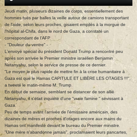
Jeudi matin, plusieurs dizaines de corps, essentiellement des
hommes tués par balles la veille autour de camions transportant
de l'aide, selon leurs proches, gisaient empilés à la morgue de
l'hôpital al-Chifa, dans le nord de Gaza, a constaté un
correspondant de l'AFP.
- "Douleur du ventre" -
L'envoyé spécial du président Donald Trump a rencontré peu
après son arrivée le Premier ministre israélien Benjamin
Netanyahu, selon le service de presse de ce dernier.
"Le moyen le plus rapide de mettre fin à la crise humanitaire à
Gaza est que le Hamas CAPITULE ET LIBÈRE LES OTAGES !!!",
a tweeté le matin-même M. Trump.
En début de semaine, semblant se distancer de son allié
Netanyahu, il s'était inquiété d'une "vraie famine " sévissant à
Gaza.
Peu de temps avant l'arrivée de l'émissaire américain, des
dizaines de mères et proches d'otages encore aux mains du
Hamas ont manifesté devant le bureau du Premier ministre.
"Une mère n'abandonne jamais", proclamaient leurs pancartes,