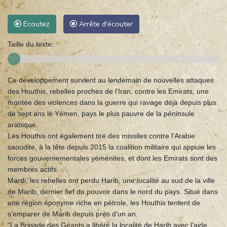
Ecoutez
Arrête d'écouter
Taille du texte:
Ce développement survient au lendemain de nouvelles attaques
des Houthis, rebelles proches de l'Iran, contre les Emirats, une
montée des violences dans la guerre qui ravage déjà depuis plus
de sept ans le Yémen, pays le plus pauvre de la péninsule
arabique.
Les Houthis ont également tiré des missiles contre l'Arabie
saoudite, à la tête depuis 2015 la coalition militaire qui appuie les
forces gouvernementales yéménites, et dont les Emirats sont des
membres actifs.
Mardi, les rebelles ont perdu Harib, une localité au sud de la ville
de Marib, dernier fief du pouvoir dans le nord du pays. Situé dans
une région éponyme riche en pétrole, les Houthis tentent de
s'emparer de Marib depuis près d'un an.
"La Brigade des Géants a libéré la localité de Harib avec l'aide