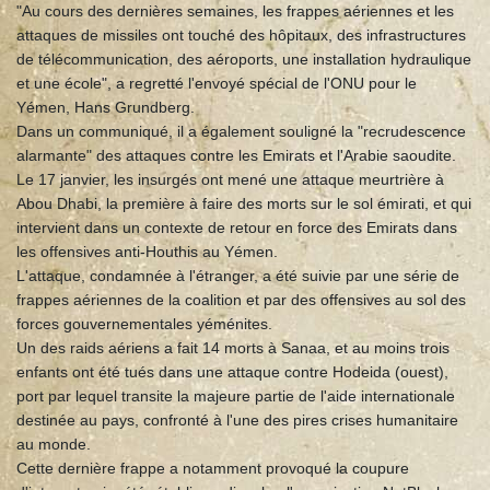
"Au cours des dernières semaines, les frappes aériennes et les
attaques de missiles ont touché des hôpitaux, des infrastructures
de télécommunication, des aéroports, une installation hydraulique
et une école", a regretté l'envoyé spécial de l'ONU pour le
Yémen, Hans Grundberg.
Dans un communiqué, il a également souligné la "recrudescence
alarmante" des attaques contre les Emirats et l'Arabie saoudite.
Le 17 janvier, les insurgés ont mené une attaque meurtrière à
Abou Dhabi, la première à faire des morts sur le sol émirati, et qui
intervient dans un contexte de retour en force des Emirats dans
les offensives anti-Houthis au Yémen.
L'attaque, condamnée à l'étranger, a été suivie par une série de
frappes aériennes de la coalition et par des offensives au sol des
forces gouvernementales yéménites.
Un des raids aériens a fait 14 morts à Sanaa, et au moins trois
enfants ont été tués dans une attaque contre Hodeida (ouest),
port par lequel transite la majeure partie de l'aide internationale
destinée au pays, confronté à l'une des pires crises humanitaire
au monde.
Cette dernière frappe a notamment provoqué la coupure