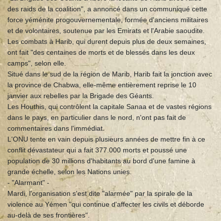
des raids de la coalition", a annoncé dans un communiqué cette
force yéménite progouvernementale, formée d'anciens militaires
et de volontaires, soutenue par les Emirats et l'Arabie saoudite.
Les combats à Harib, qui durent depuis plus de deux semaines,
ont fait "des centaines de morts et de blessés dans les deux
camps", selon elle.
Situé dans le sud de la région de Marib, Harib fait la jonction avec
la province de Chabwa, elle-même entièrement reprise le 10
janvier aux rebelles par la Brigade des Géants.
Les Houthis, qui contrôlent la capitale Sanaa et de vastes régions
dans le pays, en particulier dans le nord, n'ont pas fait de
commentaires dans l'immédiat.
L'ONU tente en vain depuis plusieurs années de mettre fin à ce
conflit dévastateur qui a fait 377.000 morts et poussé une
population de 30 millions d'habitants au bord d'une famine à
grande échelle, selon les Nations unies.
- "Alarmant" -
Mardi, l'organisation s'est dite "alarmée" par la spirale de la
violence au Yémen "qui continue d'affecter les civils et déborde
au-delà de ses frontières".