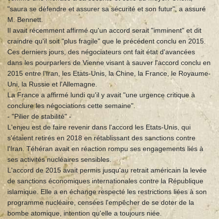
"saura se défendre et assurer sa sécurité et son futur", a assuré
M. Bennett.
Il avait récemment affirmé qu'un accord serait "imminent" et dit
craindre qu'il soit "plus fragile" que le précédent conclu en 2015.
Ces derniers jours, des négociateurs ont fait état d'avancées
dans les pourparlers de Vienne visant à sauver l'accord conclu en
2015 entre l'Iran, les Etats-Unis, la Chine, la France, le Royaume-
Uni, la Russie et l'Allemagne.
La France a affirmé lundi qu'il y avait "une urgence critique à
conclure les négociations cette semaine".
- "Pilier de stabilité" -
L'enjeu est de faire revenir dans l'accord les Etats-Unis, qui
s'étaient retirés en 2018 en rétablissant des sanctions contre
l'Iran. Téhéran avait en réaction rompu ses engagements liés à
ses activités nucléaires sensibles.
L'accord de 2015 avait permis jusqu'au retrait américain la levée
de sanctions économiques internationales contre la République
islamique. Elle a en échange respecté les restrictions liées à son
programme nucléaire, censées l'empêcher de se doter de la
bombe atomique, intention qu'elle a toujours niée.