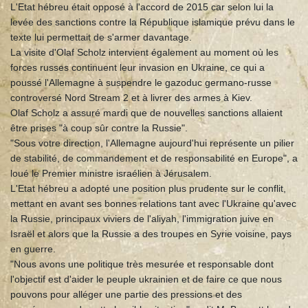
L'Etat hébreu était opposé à l'accord de 2015 car selon lui la
levée des sanctions contre la République islamique prévu dans le
texte lui permettait de s'armer davantage.
La visite d'Olaf Scholz intervient également au moment où les
forces russes continuent leur invasion en Ukraine, ce qui a
poussé l'Allemagne à suspendre le gazoduc germano-russe
controversé Nord Stream 2 et à livrer des armes à Kiev.
Olaf Scholz a assuré mardi que de nouvelles sanctions allaient
être prises "à coup sûr contre la Russie".
"Sous votre direction, l'Allemagne aujourd'hui représente un pilier
de stabilité, de commandement et de responsabilité en Europe", a
loué le Premier ministre israélien à Jérusalem.
L'Etat hébreu a adopté une position plus prudente sur le conflit,
mettant en avant ses bonnes relations tant avec l'Ukraine qu'avec
la Russie, principaux viviers de l'aliyah, l'immigration juive en
Israël et alors que la Russie a des troupes en Syrie voisine, pays
en guerre.
"Nous avons une politique très mesurée et responsable dont
l'objectif est d'aider le peuple ukrainien et de faire ce que nous
pouvons pour alléger une partie des pressions et des