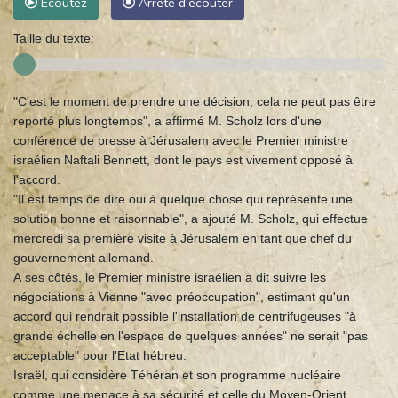
Ecoutez
Arrête d'écouter
Taille du texte:
"C'est le moment de prendre une décision, cela ne peut pas être
reporté plus longtemps", a affirmé M. Scholz lors d'une
conférence de presse à Jérusalem avec le Premier ministre
israélien Naftali Bennett, dont le pays est vivement opposé à
l'accord.
"Il est temps de dire oui à quelque chose qui représente une
solution bonne et raisonnable", a ajouté M. Scholz, qui effectue
mercredi sa première visite à Jérusalem en tant que chef du
gouvernement allemand.
A ses côtés, le Premier ministre israélien a dit suivre les
négociations à Vienne "avec préoccupation", estimant qu'un
accord qui rendrait possible l'installation de centrifugeuses "à
grande échelle en l'espace de quelques années" ne serait "pas
acceptable" pour l'Etat hébreu.
Israël, qui considère Téhéran et son programme nucléaire
comme une menace à sa sécurité et celle du Moyen-Orient,