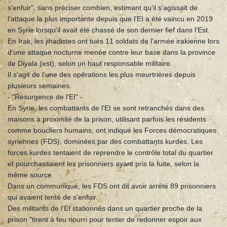
s'enfuir", sans préciser combien, estimant qu'il s'agissait de
l'attaque la plus importante depuis que l'EI a été vaincu en 2019
en Syrie lorsqu'il avait été chassé de son dernier fief dans l'Est.
En Irak, les jihadistes ont tués 11 soldats de l'armée irakienne lors
d'une attaque nocturne menée contre leur base dans la province
de Diyala (est), selon un haut responsable militaire.
Il s'agit de l'une des opérations les plus meurtrières depuis
plusieurs semaines.
- "Résurgence de l'EI" -
En Syrie, les combattants de l'EI se sont retranchés dans des
maisons à proximité de la prison, utilisant parfois les résidents
comme boucliers humains, ont indiqué les Forces démocratiques
syriennes (FDS), dominées par des combattants kurdes. Les
forces kurdes tentaient de reprendre le contrôle total du quartier
et pourchassaient les prisonniers ayant pris la fuite, selon la
même source.
Dans un communiqué, les FDS ont dit avoir arrêté 89 prisonniers
qui avaient tenté de s'enfuir.
Des militants de l'EI stationnés dans un quartier proche de la
prison "tirent à feu nourri pour tenter de redonner espoir aux