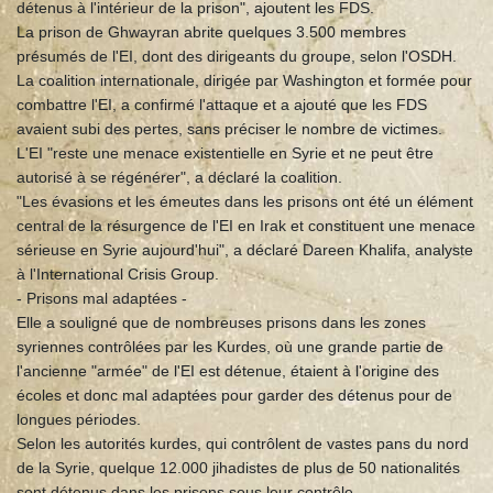
détenus à l'intérieur de la prison", ajoutent les FDS.
La prison de Ghwayran abrite quelques 3.500 membres
présumés de l'EI, dont des dirigeants du groupe, selon l'OSDH.
La coalition internationale, dirigée par Washington et formée pour
combattre l'EI, a confirmé l'attaque et a ajouté que les FDS
avaient subi des pertes, sans préciser le nombre de victimes.
L'EI "reste une menace existentielle en Syrie et ne peut être
autorisé à se régénérer", a déclaré la coalition.
"Les évasions et les émeutes dans les prisons ont été un élément
central de la résurgence de l'EI en Irak et constituent une menace
sérieuse en Syrie aujourd'hui", a déclaré Dareen Khalifa, analyste
à l'International Crisis Group.
- Prisons mal adaptées -
Elle a souligné que de nombreuses prisons dans les zones
syriennes contrôlées par les Kurdes, où une grande partie de
l'ancienne "armée" de l'EI est détenue, étaient à l'origine des
écoles et donc mal adaptées pour garder des détenus pour de
longues périodes.
Selon les autorités kurdes, qui contrôlent de vastes pans du nord
de la Syrie, quelque 12.000 jihadistes de plus de 50 nationalités
sont détenus dans les prisons sous leur contrôle.