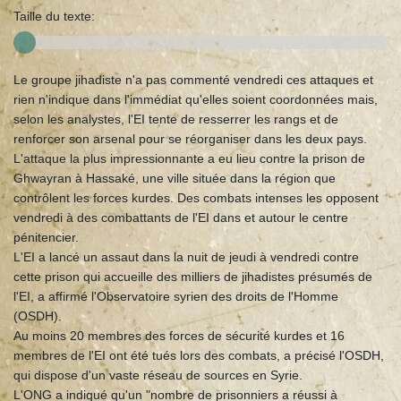
Taille du texte:
Le groupe jihadiste n'a pas commenté vendredi ces attaques et
rien n'indique dans l'immédiat qu'elles soient coordonnées mais,
selon les analystes, l'EI tente de resserrer les rangs et de
renforcer son arsenal pour se réorganiser dans les deux pays.
L'attaque la plus impressionnante a eu lieu contre la prison de
Ghwayran à Hassaké, une ville située dans la région que
contrôlent les forces kurdes. Des combats intenses les opposent
vendredi à des combattants de l'EI dans et autour le centre
pénitencier.
L'EI a lancé un assaut dans la nuit de jeudi à vendredi contre
cette prison qui accueille des milliers de jihadistes présumés de
l'EI, a affirmé l'Observatoire syrien des droits de l'Homme
(OSDH).
Au moins 20 membres des forces de sécurité kurdes et 16
membres de l'EI ont été tués lors des combats, a précisé l'OSDH,
qui dispose d'un vaste réseau de sources en Syrie.
L'ONG a indiqué qu'un "nombre de prisonniers a réussi à