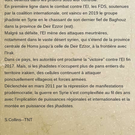
En première ligne dans le combat contre l'EI, les FDS, soutenues
par la coalition internationale, ont vaincu en 2019 le groupe
jihadiste en Syrie en le chassant de son dernier fief de Baghouz
dans la province de Deir Ezzor (est).
Malgré sa défaite, l'EI mène des attaques meurtrières,
notamment dans le vaste désert syrien, qui s'étend de la province
centrale de Homs jusqu'à celle de Deir Ezzor, à la frontière avec
l'Irak.
Dans ce pays, les autorités ont proclamé la "victoire" contre l'EI fin
2017. Mais, si les jihadistes n'occupent plus de pans entiers du
territoire irakien, des cellules continuent à attaquer
ponctuellement villageois et forces armées.
Déclenchée en mars 2011 par la répression de manifestations
prodémocratie, la guerre en Syrie s'est complexifiée au fil des ans
avec l'implication de puissances régionales et internationales et la
montée en puissance des jihadistes.
S.Collins--TNT