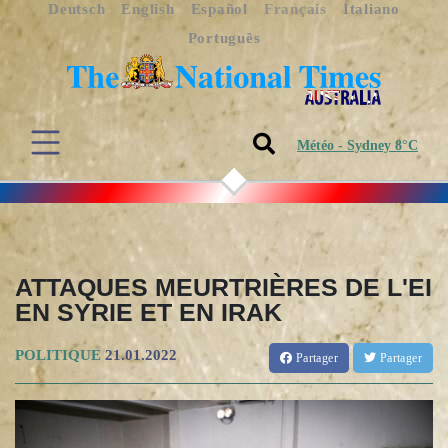
Deutsch
English
Español
Français
Italiano
Português
Météo - Sydney 8°C
ATTAQUES MEURTRIÈRES DE L'EI
EN SYRIE ET EN IRAK
POLITIQUE
21.01.2022
Partager
Partager