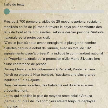
Taille du texte:
Près de 2.700 pompiers, aidés de 29 moyens aériens, restaient
mobilisés en fin de journée à travers le pays pour combattre des
feux de forêt et de broussailles, selon le dernier point de l'Autorité
nationale de la protection civile.
"C'est le jour où nous avons enregistré le plus grand nombre
d'alertes depuis le début de l'année, avec un total de 132
signalements jusqu'à présent", a indiqué le commandant national
de l’Autorité nationale de la protection civile Mario Silvestre lors
d'une conférence de presse.
Dix-sept foyers, actifs notamment à Penafiel, Ponte de Lima
(nord) ou encore à Nisa (centre), "suscitent une plus grande
inquiétude", a-t-il ajouté.
Dans certaines localités, des habitants ont dû être évacués
préventivement.
Le feu qui mobilise le plus de moyens reste celui d'Arouca
(centre), où près de 750 pompiers étaient toujours déployés
mardi soir.