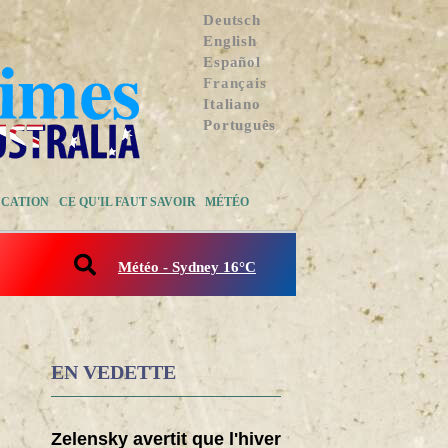
Deutsch
English
Español
Français
Italiano
Português
CATION
CE QU'IL FAUT SAVOIR
MÉTÉO
Météo - Sydney 16°C
EN VEDETTE
Zelensky avertit que l'hiver