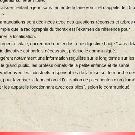
gènes sur le territoire.
aisser l'enfant à jeun sans tenter de le faire vomir et d'appeler le 15 
ué.
ommandations sont déclinées avec des questions-réponses et arbres 
emple que la radiographie du thorax est l'examen de référence pour
ner la localisation.
rgence vitale, qui requiert une endoscopie digestive haute "sans déla
ie digestive est parfois nécessaire, précise le communiqué.
gèrent notamment une information régulière sur le long terme sur les
 le grand public, les professionnels de la petite enfance et de santé.
ailler avec les industriels responsables de la mise sur le marché de
our favoriser la fabrication et l'utilisation de piles bouton d'un diamè
er les appareils fonctionnant avec ces piles", selon le communiqué.