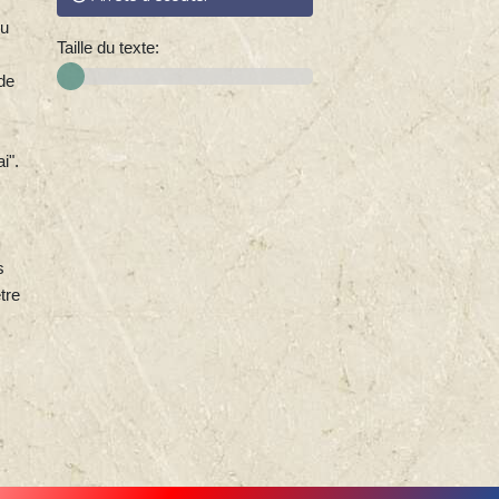
ou
Taille du texte:
de
i".
s
tre