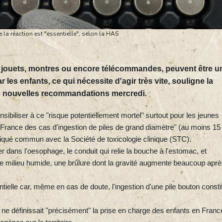
e la réaction est "essentielle", selon la HAS
s jouets, montres ou encore télécommandes, peuvent être u
 les enfants, ce qui nécessite d'agir très vite, souligne la
de nouvelles recommandations mercredi.
sibiliser à ce "risque potentiellement mortel" surtout pour les jeunes
France des cas d'ingestion de piles de grand diamètre" (au moins 15
qué commun avec la Société de toxicologie clinique (STC).
r dans l'oesophage, le conduit qui relie la bouche à l'estomac, et
 ce milieu humide, une brûlure dont la gravité augmente beaucoup apr
tielle car, même en cas de doute, l'ingestion d'une pile bouton consti
e définissait "précisément" la prise en charge des enfants en Franc