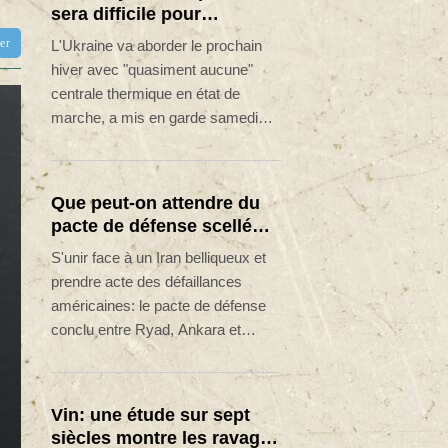
sera difficile pour
l'Ukraine, 4 morts dans
tter
L'Ukraine va aborder le prochain
des frappes dans la région
hiver avec "quasiment aucune"
de Kiev
centrale thermique en état de
marche, a mis en garde samedi
Volodymyr Zelensky lors de sa
première visite en Serbie, pays
allié de Moscou, après de
Que peut-on attendre du
dernières frappes nocturnes
pacte de défense scellé
russes qui ont fait quatre morts,
par Ryad, Ankara et
S'unir face à un Iran belliqueux et
dont un enfant, dans la région de
Islamabad?
prendre acte des défaillances
Kiev.
américaines: le pacte de défense
conclu entre Ryad, Ankara et
Islamabad, trois alliés stratégiques
de Washington, nourrit avant tout
ces deux objectifs, selon des
Vin: une étude sur sept
analystes.
siècles montre les ravages