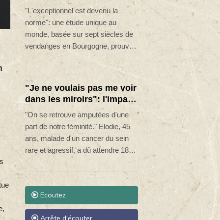
du dérèglement climatique
"L'exceptionnel est devenu la
norme": une étude unique au
monde, basée sur sept siècles de
vendanges en Bourgogne, prouve
que le dérèglement climatique a
n
entraîné une "explosion" des
années "extrêmes", de plus en plus
"Je ne voulais pas me voir
précoces, explique un historien du
dans les miroirs": l'impact
climat à l'AFP.
psychologique de la
"On se retrouve amputées d'une
reconstruction mammaire
part de notre féminité." Elodie, 45
ans, malade d'un cancer du sein
rare et agressif, a dû attendre 18
ès
mois pour bénéficier d'une
reconstruction mammaire après sa
tue
mastectomie.
Ecoutez
e,
Arrête d'écouter