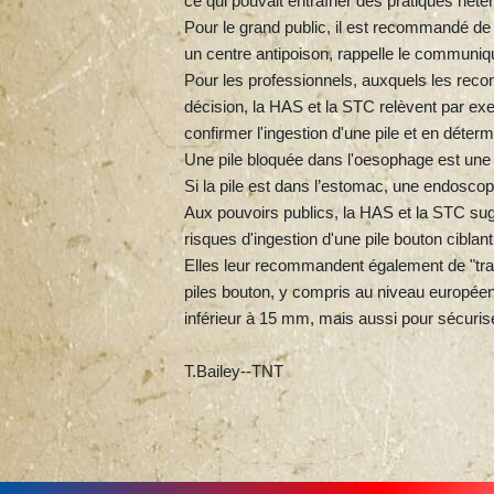
ce qui pouvait entraîner des pratiques hétéro
Pour le grand public, il est recommandé de l
un centre antipoison, rappelle le communiq
Pour les professionnels, auxquels les rec
décision, la HAS et la STC relèvent par ex
confirmer l'ingestion d'une pile et en détermi
Une pile bloquée dans l'oesophage est une u
Si la pile est dans l’estomac, une endoscop
Aux pouvoirs publics, la HAS et la STC sug
risques d'ingestion d'une pile bouton ciblant
Elles leur recommandent également de "trav
piles bouton, y compris au niveau européen, p
inférieur à 15 mm, mais aussi pour sécuris
T.Bailey--TNT