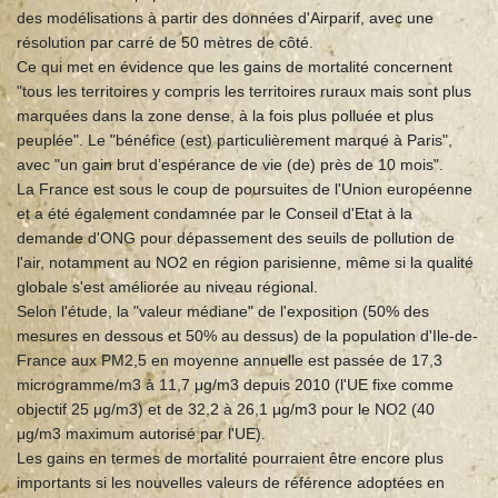
des modélisations à partir des données d'Airparif, avec une
résolution par carré de 50 mètres de côté.
Ce qui met en évidence que les gains de mortalité concernent
"tous les territoires y compris les territoires ruraux mais sont plus
marquées dans la zone dense, à la fois plus polluée et plus
peuplée". Le "bénéfice (est) particulièrement marqué à Paris",
avec "un gain brut d’espérance de vie (de) près de 10 mois".
La France est sous le coup de poursuites de l'Union européenne
et a été également condamnée par le Conseil d'Etat à la
demande d'ONG pour dépassement des seuils de pollution de
l'air, notamment au NO2 en région parisienne, même si la qualité
globale s'est améliorée au niveau régional.
Selon l'étude, la "valeur médiane" de l'exposition (50% des
mesures en dessous et 50% au dessus) de la population d'Ile-de-
France aux PM2,5 en moyenne annuelle est passée de 17,3
microgramme/m3 à 11,7 μg/m3 depuis 2010 (l'UE fixe comme
objectif 25 μg/m3) et de 32,2 à 26,1 μg/m3 pour le NO2 (40
μg/m3 maximum autorisé par l'UE).
Les gains en termes de mortalité pourraient être encore plus
importants si les nouvelles valeurs de référence adoptées en