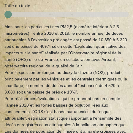
Taille du texte:
Ainsi pour les particules fines PM2,5 (diamètre inférieur à 2,5
micromètres), "entre 2010 et 2019, le nombre annuel de décès
attribuables à l'exposition prolongée est passé de 10.350 à 6.220
soit une baisse de 40%", selon cette "Évaluation quantitative des
impacts sur la santé" réalisée par l'Observatoire régional de la
santé (ORS) d'Ile-de-France, en collaboration avec Airparif,
observatoire régional de la qualité de l'air.
Pour l'exposition prolongée au dioxyde d'azote (NO2), produit
principalement par les véhicules et les centrales thermiques ou le
chauffage, le nombre de décès annuel "est passé de 4.520 à
3.680 soit une baisse de près de 19%".
Pour réaliser ces évaluations -qui ne prennent pas en compte
l'année 2020 et les fortes baisses de pollution liées aux
confinements- l'ORS s'est basée sur un calcul du "risque
attribuable", estimation statistique rapportant à l'ensemble des
décès enregistrés ceux attribuables à la pollution atmosphérique.
Les données de population de l'Insee ont ainsi été croisées avec