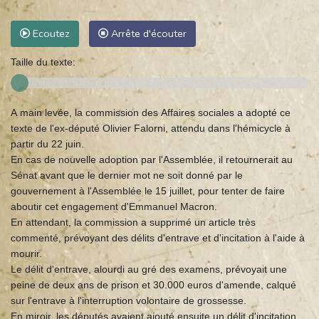
Ecoutez
Arrête d'écouter
Taille du texte:
A main levée, la commission des Affaires sociales a adopté ce
texte de l'ex-député Olivier Falorni, attendu dans l'hémicycle à
partir du 22 juin.
En cas de nouvelle adoption par l'Assemblée, il retournerait au
Sénat avant que le dernier mot ne soit donné par le
gouvernement à l'Assemblée le 15 juillet, pour tenter de faire
aboutir cet engagement d'Emmanuel Macron.
En attendant, la commission a supprimé un article très
commenté, prévoyant des délits d'entrave et d'incitation à l'aide à
mourir.
Le délit d'entrave, alourdi au gré des examens, prévoyait une
peine de deux ans de prison et 30.000 euros d'amende, calqué
sur l'entrave à l'interruption volontaire de grossesse.
En miroir, les députés avaient ajouté ensuite un délit d'incitation