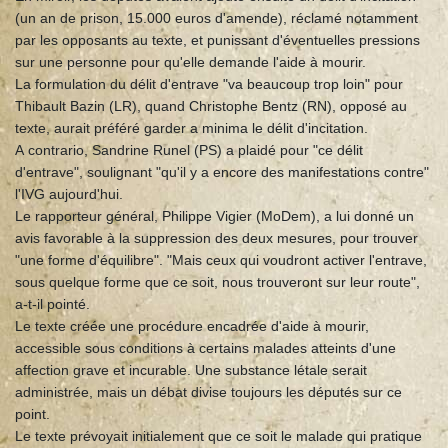
(un an de prison, 15.000 euros d'amende), réclamé notamment
par les opposants au texte, et punissant d'éventuelles pressions
sur une personne pour qu'elle demande l'aide à mourir.
La formulation du délit d'entrave "va beaucoup trop loin" pour
Thibault Bazin (LR), quand Christophe Bentz (RN), opposé au
texte, aurait préféré garder a minima le délit d'incitation.
A contrario, Sandrine Runel (PS) a plaidé pour "ce délit
d'entrave", soulignant "qu'il y a encore des manifestations contre"
l'IVG aujourd'hui.
Le rapporteur général, Philippe Vigier (MoDem), a lui donné un
avis favorable à la suppression des deux mesures, pour trouver
"une forme d'équilibre". "Mais ceux qui voudront activer l'entrave,
sous quelque forme que ce soit, nous trouveront sur leur route",
a-t-il pointé.
Le texte créée une procédure encadrée d'aide à mourir,
accessible sous conditions à certains malades atteints d'une
affection grave et incurable. Une substance létale serait
administrée, mais un débat divise toujours les députés sur ce
point.
Le texte prévoyait initialement que ce soit le malade qui pratique