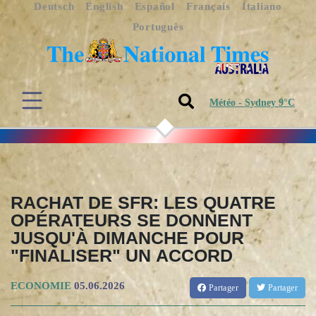
Deutsch
English
Español
Français
Italiano
Português
Météo - Sydney 9°C
RACHAT DE SFR: LES QUATRE
OPÉRATEURS SE DONNENT
JUSQU'À DIMANCHE POUR
"FINALISER" UN ACCORD
ECONOMIE
05.06.2026
Partager
Partager