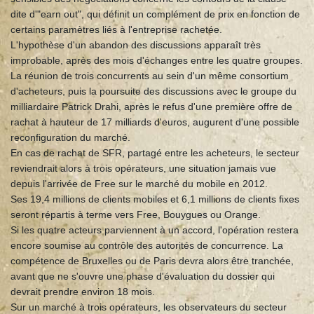
dite d'"earn out", qui définit un complément de prix en fonction de
certains paramètres liés à l'entreprise rachetée.
L'hypothèse d'un abandon des discussions apparaît très
improbable, après des mois d'échanges entre les quatre groupes.
La réunion de trois concurrents au sein d'un même consortium
d'acheteurs, puis la poursuite des discussions avec le groupe du
milliardaire Patrick Drahi, après le refus d'une première offre de
rachat à hauteur de 17 milliards d'euros, augurent d'une possible
reconfiguration du marché.
En cas de rachat de SFR, partagé entre les acheteurs, le secteur
reviendrait alors à trois opérateurs, une situation jamais vue
depuis l'arrivée de Free sur le marché du mobile en 2012.
Ses 19,4 millions de clients mobiles et 6,1 millions de clients fixes
seront répartis à terme vers Free, Bouygues ou Orange.
Si les quatre acteurs parviennent à un accord, l'opération restera
encore soumise au contrôle des autorités de concurrence. La
compétence de Bruxelles ou de Paris devra alors être tranchée,
avant que ne s'ouvre une phase d'évaluation du dossier qui
devrait prendre environ 18 mois.
Sur un marché à trois opérateurs, les observateurs du secteur