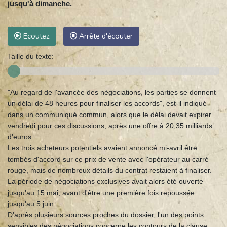
jusqu'à dimanche.
Ecoutez
Arrête d'écouter
Taille du texte:
"Au regard de l'avancée des négociations, les parties se donnent
un délai de 48 heures pour finaliser les accords", est-il indiqué
dans un communiqué commun, alors que le délai devait expirer
vendredi pour ces discussions, après une offre à 20,35 milliards
d'euros.
Les trois acheteurs potentiels avaient annoncé mi-avril être
tombés d'accord sur ce prix de vente avec l'opérateur au carré
rouge, mais de nombreux détails du contrat restaient à finaliser.
La période de négociations exclusives avait alors été ouverte
jusqu'au 15 mai, avant d'être une première fois repoussée
jusqu'au 5 juin.
D'après plusieurs sources proches du dossier, l'un des points
sensibles des négociations concerne les contours de la clause