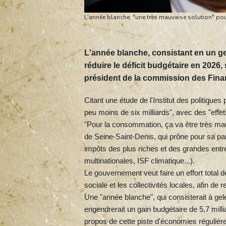
L'année blanche, "une très mauvaise solution" pou
L'année blanche, consistant en un g
réduire le déficit budgétaire en 2026,
président de la commission des Finan
Citant une étude de l'Institut des politique
peu moins de six milliards", avec des "effets
"Pour la consommation, ça va être très mauv
de Seine-Saint-Denis, qui prône pour sa par
impôts des plus riches et des grandes entr
multinationales, ISF climatique...).
Le gouvernement veut faire un effort total de
sociale et les collectivités locales, afin de r
Une "année blanche", qui consisterait à gele
engendrerait un gain budgétaire de 5,7 millia
propos de cette piste d'économies réguliè