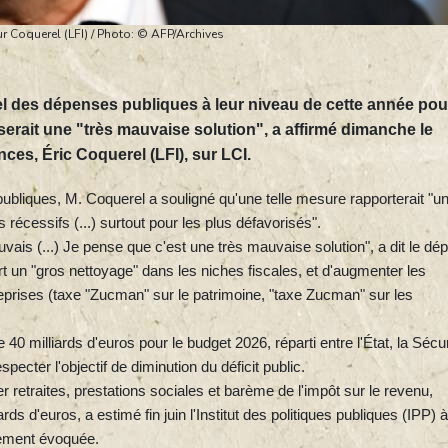
r Coquerel (LFI) / Photo: © AFP/Archives
el des dépenses publiques à leur niveau de cette année pou
 serait une "très mauvaise solution", a affirmé dimanche le
ces, Éric Coquerel (LFI), sur LCI.
s publiques, M. Coquerel a souligné qu'une telle mesure rapporterait "u
 récessifs (...) surtout pour les plus défavorisés".
ais (...) Je pense que c'est une très mauvaise solution", a dit le dé
t un "gros nettoyage" dans les niches fiscales, et d'augmenter les
eprises (taxe "Zucman" sur le patrimoine, "taxe Zucman" sur les
 40 milliards d'euros pour le budget 2026, réparti entre l'État, la Sécur
especter l'objectif de diminution du déficit public.
r retraites, prestations sociales et barème de l'impôt sur le revenu,
rds d'euros, a estimé fin juin l'Institut des politiques publiques (IPP) à
rement évoquée.