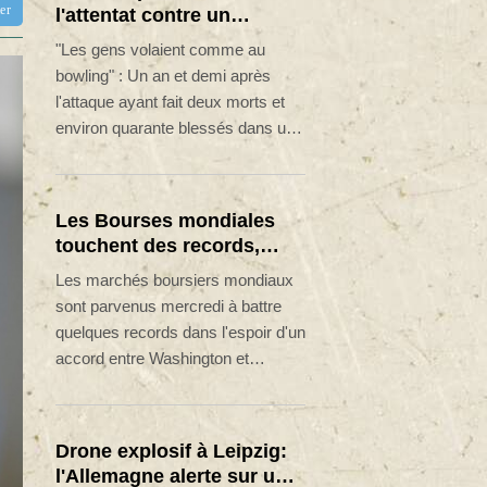
tter
l'attentat contre un
cortège syndical à Munich
"Les gens volaient comme au
face à son verdict
bowling" : Un an et demi après
l'attaque ayant fait deux morts et
environ quarante blessés dans un
cortège syndical dans une rue de
Munich, l'accusé, un réfugié
afghan, doit connaître jeudi son
Les Bourses mondiales
verdict.
touchent des records,
sans s'emballer pour
Les marchés boursiers mondiaux
autant
sont parvenus mercredi à battre
quelques records dans l'espoir d'un
accord entre Washington et
Téhéran pour la réouverture du
détroit d'Ormuz, mais la
dynamique haussière des derniers
Drone explosif à Leipzig:
jours montre des signes
l'Allemagne alerte sur une