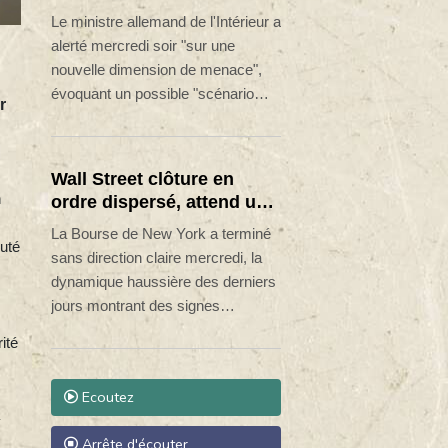
d'essoufflement.
"nouvelle dimension de
Le ministre allemand de l'Intérieur a
menace"
alerté mercredi soir "sur une
nouvelle dimension de menace",
évoquant un possible "scénario
r
d'attaque hybride" après la
découverte d'un drone explosif, à
l'aéroport de Leipzig, un hub
Wall Street clôture en
logistique clé pour l'Otan et
n
ordre dispersé, attend un
l'acheminement de matériel
accord entre Washington
La Bourse de New York a terminé
militaire et civil vers l'Ukraine, que
puté
et Téhéran
sans direction claire mercredi, la
Berlin soutient activement depuis le
dynamique haussière des derniers
début de l'invasion russe.
jours montrant des signes
d'essoufflement alors que le
ité
marché attend un accord entre
Washington et Téhéran pour rouvrir
Ecoutez
le détroit d'Ormuz.
Arrête d'écouter