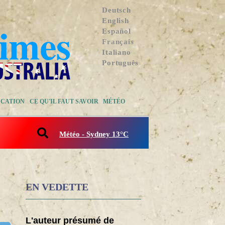
Deutsch
English
Español
Français
Italiano
Português
CATION
CE QU'IL FAUT SAVOIR
MÉTÉO
Météo - Sydney 13°C
EN VEDETTE
L'auteur présumé de