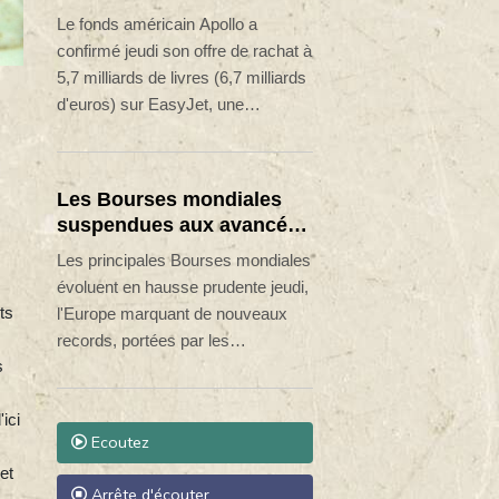
négociations et d'enchères.
d'EasyJet pour 5,7
Le fonds américain Apollo a
milliards de livres
confirmé jeudi son offre de rachat à
5,7 milliards de livres (6,7 milliards
d'euros) sur EasyJet, une
proposition acceptée par le conseil
d'administration de la compagnie
aérienne britannique, ont annoncé
Les Bourses mondiales
les deux entreprises dans un
suspendues aux avancées
communiqué.
géopolitiques, nouveaux
Les principales Bourses mondiales
records en Europe
évoluent en hausse prudente jeudi,
ts
l'Europe marquant de nouveaux
records, portées par les
s
perspectives d'apaisement des
tensions au Moyen-Orient et les
ici
espoirs d'un accord de paix, qui
Ecoutez
plafonnent les prix du pétrole.
et
Arrête d'écouter