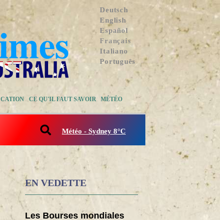
Deutsch
English
Español
Français
Italiano
Português
CATION
CE QU'IL FAUT SAVOIR
MÉTÉO
Météo - Sydney 8°C
EN VEDETTE
Les Bourses mondiales