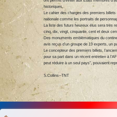
ont permis d'éviter aux Etats membres d'av
historiques.
Le cahier des charges des premiers billets 
nationale comme les portraits de personnag
La liste des futurs heureux élus sera très r
cinq, dix, vingt, cinquante, cent et deux ce
Des monuments emblématiques du continent 
avis reçus d'un groupe de 19 experts, un p
Le concepteur des premiers billets, l'ancie
pour sa part dans un récent entretien à l
peut réduire à un seul pays", pouvaient rep
S.Collins--TNT