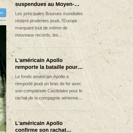
suspendues au Moyen-
Orient, records en Europe
tter
Les principales Bourses mondiales
restent prudentes jeudi, l'Europe
marquant tout de même de
nouveaux records, les
investisseurs scrutant les
avancées au Moyen-Orient pour
un accord de paix.
L'américain Apollo
remporte la bataille pour
racheter EasyJet
Le fonds américain Apollo a
remporté jeudi un bras de fer avec
son compatriote Castlelake pour le
rachat de la compagnie aérienne
britannique EasyJet, dont il
s'empare pour 5,7 milliards de
livres (6,7 milliards d'euros) au
L'américain Apollo
terme de deux mois de
confirme son rachat