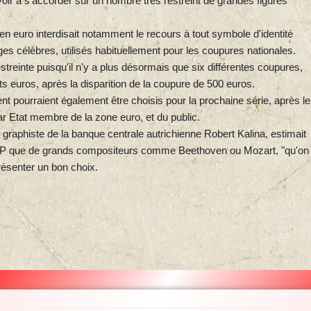
oir à s'accorder sur un nombre très restreint de grandes figures
en euro interdisait notamment le recours à tout symbole d'identité
es célèbres, utilisés habituellement pour les coupures nationales.
estreinte puisqu'il n'y a plus désormais que six différentes coupures,
nts euros, après la disparition de la coupure de 500 euros.
pourraient également être choisis pour la prochaine série, après l
ar Etat membre de la zone euro, et du public.
n graphiste de la banque centrale autrichienne Robert Kalina, estimait
'AFP que de grands compositeurs comme Beethoven ou Mozart, "qu'on
résenter un bon choix.