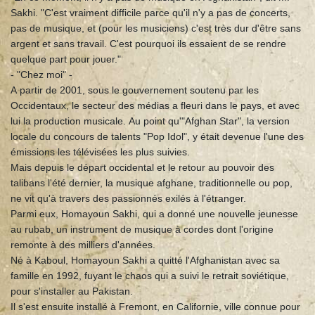
Sakhi. "C'est vraiment difficile parce qu'il n'y a pas de concerts,
pas de musique, et (pour les musiciens) c'est très dur d'être sans
argent et sans travail. C'est pourquoi ils essaient de se rendre
quelque part pour jouer."
- "Chez moi" -
A partir de 2001, sous le gouvernement soutenu par les
Occidentaux, le secteur des médias a fleuri dans le pays, et avec
lui la production musicale. Au point qu'"Afghan Star", la version
locale du concours de talents "Pop Idol", y était devenue l'une des
émissions les télévisées les plus suivies.
Mais depuis le départ occidental et le retour au pouvoir des
talibans l'été dernier, la musique afghane, traditionnelle ou pop,
ne vit qu'à travers des passionnés exilés à l'étranger.
Parmi eux, Homayoun Sakhi, qui a donné une nouvelle jeunesse
au rubab, un instrument de musique à cordes dont l'origine
remonte à des milliers d'années.
Né à Kaboul, Homayoun Sakhi a quitté l'Afghanistan avec sa
famille en 1992, fuyant le chaos qui a suivi le retrait soviétique,
pour s'installer au Pakistan.
Il s'est ensuite installé à Fremont, en Californie, ville connue pour