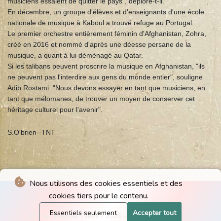
musiciens essaient de quitter le pays", déplore-t-il.
En décembre, un groupe d'élèves et d'enseignants d'une école
nationale de musique à Kaboul a trouvé refuge au Portugal.
Le premier orchestre entièrement féminin d'Afghanistan, Zohra,
créé en 2016 et nommé d'après une déesse persane de la
musique, a quant à lui déménagé au Qatar.
Si les talibans peuvent proscrire la musique en Afghanistan, "ils
ne peuvent pas l'interdire aux gens du monde entier", souligne
Adib Rostami. "Nous devons essayer en tant que musiciens, en
tant que mélomanes, de trouver un moyen de conserver cet
héritage culturel pour l'avenir".
S.O'brien--TNT
Nous utilisons des cookies essentiels et des
cookies tiers pour le contenu.
Essentiels seulement
Accepter tout
© The National Times - 2026 - Tous droits réservés