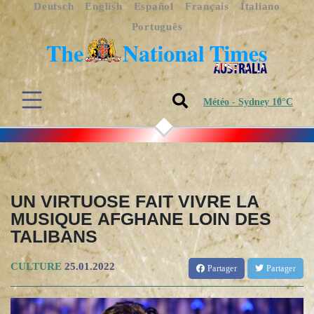
Deutsch
English
Español
Français
Italiano
Português
Météo - Sydney 10°C
UN VIRTUOSE FAIT VIVRE LA
MUSIQUE AFGHANE LOIN DES
TALIBANS
CULTURE
25.01.2022
Partager
Partager