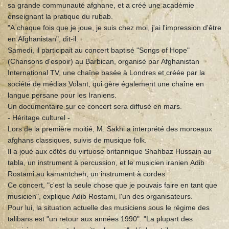
sa grande communauté afghane, et a créé une académie
enseignant la pratique du rubab.
"A chaque fois que je joue, je suis chez moi, j'ai l'impression d'être
en Afghanistan", dit-il.
Samedi, il participait au concert baptisé "Songs of Hope"
(Chansons d'espoir) au Barbican, organisé par Afghanistan
International TV, une chaîne basée à Londres et créée par la
société de médias Volant, qui gère également une chaîne en
langue persane pour les Iraniens.
Un documentaire sur ce concert sera diffusé en mars.
- Héritage culturel -
Lors de la première moitié, M. Sakhi a interprété des morceaux
afghans classiques, suivis de musique folk.
Il a joué aux côtés du virtuose britannique Shahbaz Hussain au
tabla, un instrument à percussion, et le musicien iranien Adib
Rostami au kamantcheh, un instrument à cordes.
Ce concert, "c'est la seule chose que je pouvais faire en tant que
musicien", explique Adib Rostami, l'un des organisateurs.
Pour lui, la situation actuelle des musiciens sous le régime des
talibans est "un retour aux années 1990". "La plupart des