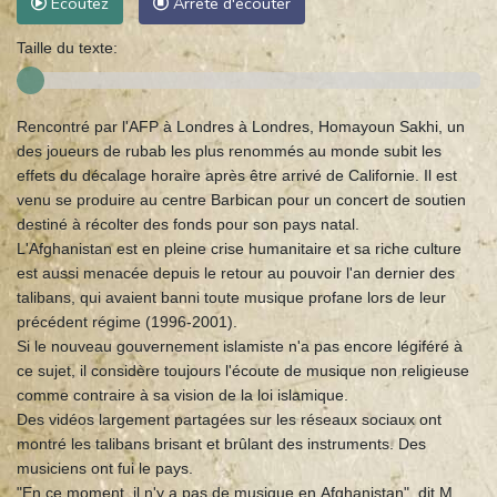
Ecoutez
Arrête d'écouter
Taille du texte:
Rencontré par l'AFP à Londres à Londres, Homayoun Sakhi, un
des joueurs de rubab les plus renommés au monde subit les
effets du décalage horaire après être arrivé de Californie. Il est
venu se produire au centre Barbican pour un concert de soutien
destiné à récolter des fonds pour son pays natal.
L'Afghanistan est en pleine crise humanitaire et sa riche culture
est aussi menacée depuis le retour au pouvoir l'an dernier des
talibans, qui avaient banni toute musique profane lors de leur
précédent régime (1996-2001).
Si le nouveau gouvernement islamiste n'a pas encore légiféré à
ce sujet, il considère toujours l'écoute de musique non religieuse
comme contraire à sa vision de la loi islamique.
Des vidéos largement partagées sur les réseaux sociaux ont
montré les talibans brisant et brûlant des instruments. Des
musiciens ont fui le pays.
"En ce moment, il n'y a pas de musique en Afghanistan", dit M.