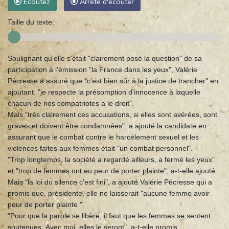
Ecoutez
Arrête d'écouter
Taille du texte:
Soulignant qu'elle s'était "clairement posé la question" de sa
participation à l'émission "la France dans les yeux", Valérie
Pécresse a assuré que "c'est bien sûr à la justice de trancher" en
ajoutant: "je respecte la présomption d’innocence à laquelle
chacun de nos compatriotes a le droit".
Mais "très clairement ces accusations, si elles sont avérées, sont
graves et doivent être condamnées", a ajouté la candidate en
assurant que le combat contre le harcèlement sexuel et les
violences faites aux femmes était "un combat personnel".
"Trop longtemps, la société a regardé ailleurs, a fermé les yeux"
et "trop de femmes ont eu peur de porter plainte", a-t-elle ajouté.
Mais "la loi du silence c’est fini", a ajouté Valérie Pécresse qui a
promis que, présidente, elle ne laisserait "aucune femme avoir
peur de porter plainte ".
"Pour que la parole se libère, il faut que les femmes se sentent
soutenues. Avec moi, elles le seront", a-t-elle promis.