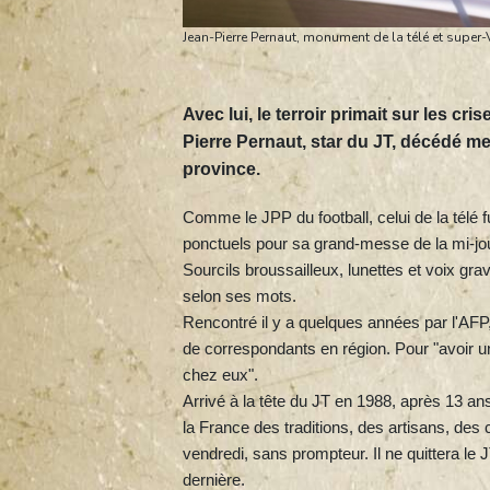
Jean-Pierre Pernaut, monument de la télé et super
Avec lui, le terroir primait sur les c
Pierre Pernaut, star du JT, décédé merc
province.
Comme le JPP du football, celui de la télé 
ponctuels pour sa grand-messe de la mi-jo
Sourcils broussailleux, lunettes et voix grav
selon ses mots.
Rencontré il y a quelques années par l'AFP, 
de correspondants en région. Pour "avoir un j
chez eux".
Arrivé à la tête du JT en 1988, après 13 a
la France des traditions, des artisans, des
vendredi, sans prompteur. Il ne quittera le
dernière.