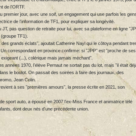
nt de l'ORTF.
 au premier jour, avec une soif, un engagement qui use parfois les gen
rectrice de l'information de TF1, pour expliquer sa longévité.
JT, pas question de retraite pour lui, avec sa plateforme en ligne "J
 (groupe TF1).
 des grands éclats", ajoutait Catherine Nayl qui le côtoya pendant tre
Un correspondant en province confirme: si "JPP" est "proche de ses
 exigeant (...), colérique mais jamais méchant".
es années 1970, l'élève Pernaut ne sortait pas du lot, mais "il était déj
dans le boulot. On passait des soirées à faire des journaux, des
promo, Jean Colin.
evient à ses "premières amours", la presse écrite en 2021, son
.
n de sport auto, a épousé en 2007 l'ex-Miss France et animatrice télé
nfants, dont deux nés d'une précédente union.