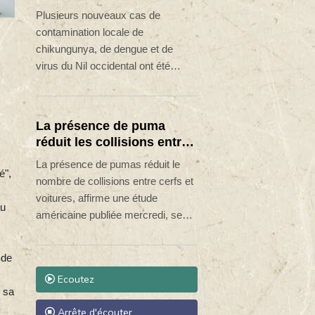
(53 عامًا، الحزب الاشتراكي
cas autochtones identifiés
Plusieurs nouveaux cas de
الديمقراطي) في منصبه. أما أوبل
dans le sud de l'Hexagone
contamination locale de
نفسها، فلم ترغب في الحصول على
chikungunya, de dengue et de
فترة سماح مدتها مائة يوم بعد توليها
virus du Nil occidental ont été
منصبها في 24 أكتوبر 2025. فقد
identifiés ces derniers jours dans le
أعلنت، في تصريح طموح، أن
sud de l'Hexagone, indique Santé
السياسة يجب أن تكون قريبة من
publique France.
الناس وشفافة وفعالة، وأن تكون
La présence de puma
الإدارة حديثة وإنسانية. ومن يثير مثل
réduit les collisions entre
هذه التوقعات، لا يحق له أن يشكو من
cerfs et voitures (étude)
La présence de pumas réduit le
أنه يُقيَّم مبكرًا على أساس إعلاناته
é",
nombre de collisions entre cerfs et
الخاصة.
voitures, affirme une étude
au
américaine publiée mercredi, ses
auteurs y voyant un argument pour
défendre les bienfaits que ce type
 de
de prédateurs apporte à la société.
Ecoutez
r sa
Arrête d'écouter