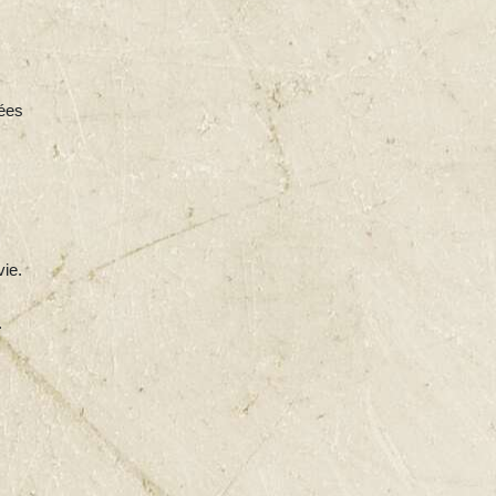
sées
vie.
.