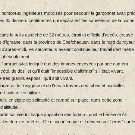
ombreux ingénieurs mobilisés pour secourir le garçonnet avait préd
les 80 derniers centimètres qui séparaient les sauveteurs de la poche
ns le puits asséché de 32 mètres, étroit et difficile d'accès, creusé
age d’Ighrane, dans la province de Chefchaouen, dans le nord du roya
'après-midi, les sauveteurs avaient continué leur travail centimètre
tout éboulement.
i Tamrani avait indiqué que des images envoyées par une caméra
côté, de dos" et qu'il était "impossible d'affirmer" s'il était vivant.
très grands espoirs" qu'il soit vivant.
parvenir de l'oxygène et de l'eau à travers des tubes et bouteilles
l puisse les utiliser.
uru en signe de solidarité et campé sur place, dans cette zone
'altitude.
ris saluaient chaque apparition des foreurs, dont le bénévole Ali
 les derniers mètres. Ce cinquantenaire est devenu un "héros" sur l