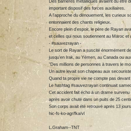
Des barrières métalliques avaient dû être d
important disposif des forces auxiliaires.
A l'approche du dénouement, les curieux sc
entonnaient des chants religieux.
Encore plein d'espoir, le père de Rayan ava
et celles qui nous soutiennent au Maroc et a
- #sauvezrayan -
Le sort de Rayan a suscité énormément de
jusqu'en Irak, au Yémen, au Canada ou aux
"Des millions de personnes à travers le mon
Un autre levait son chapeau aux secouristes 
Quand ta propre vie ne compte pas devant
Le hashtag #sauvezrayan continuait samedi
Cet accident fait écho à un drame survenu 
après avoir chuté dans un puits de 25 cent
Son corps avait été retrouvé après 13 jour
hic-fs-ko-agr/fka/vl
L.Graham--TNT