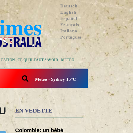
Deutsch
English
Español
Français
Italiano
Português
UCATION
CE QU'IL FAUT SAVOIR
MÉTÉO
Météo - Sydney 15°C
AU
EN VEDETTE
Colombie: un bébé