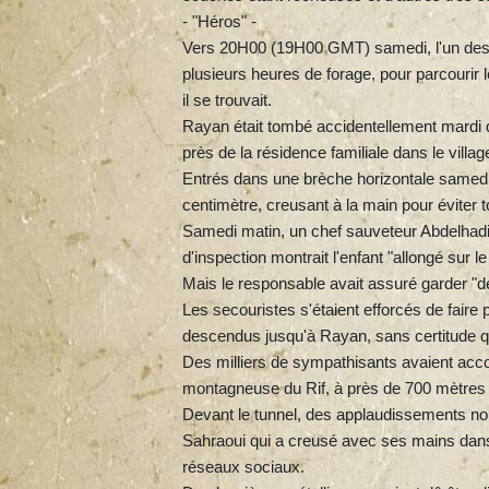
- "Héros" -
Vers 20H00 (19H00 GMT) samedi, l'un des n
plusieurs heures de forage, pour parcourir 
il se trouvait.
Rayan était tombé accidentellement mardi da
près de la résidence familiale dans le vill
Entrés dans une brèche horizontale samedi d
centimètre, creusant à la main pour éviter 
Samedi matin, un chef sauveteur Abdelhad
d'inspection montrait l'enfant "allongé sur le 
Mais le responsable avait assuré garder "de 
Les secouristes s'étaient efforcés de faire 
descendus jusqu'à Rayan, sans certitude qu'i
Des milliers de sympathisants avaient acco
montagneuse du Rif, à près de 700 mètres d
Devant le tunnel, des applaudissements nour
Sahraoui qui a creusé avec ses mains dans
réseaux sociaux.