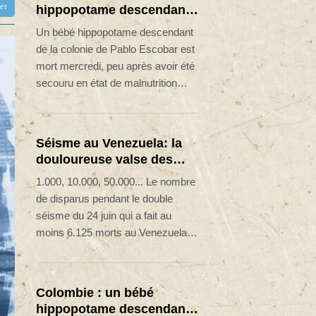
tter
hippopotame descendant
de la colonie d'Escobar
Un bébé hippopotame descendant
meurt malgré les soins
de la colonie de Pablo Escobar est
mort mercredi, peu après avoir été
secouru en état de malnutrition
sévère dans le nord-ouest de la
Colombie.
Séisme au Venezuela: la
douloureuse valse des
nombres de disparus
1.000, 10.000, 50.000... Le nombre
de disparus pendant le double
séisme du 24 juin qui a fait au
moins 6.125 morts au Venezuela
donne lieu à une valse de chiffres
contradictoires alors que les
autorités, loin de clarifier la
Colombie : un bébé
situation, ne donnent pas
hippopotame descendant