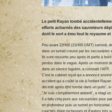
Le petit Rayan tombé accidentellemen
efforts acharnés des sauveteurs dépl
dont le sort a ému tout le royaume et 
Peu avant 22H00 (21H00 GMT) samedi, des jo
dans un tunnel creusé par les secouristes et
Ils sont ressortis peu après et partis à bo
perdus dans le vague. Après un moment de c
dans un silence lugubre, a constaté l'AFP.
C'est le cabinet royal qui a annoncé environ
accident qui a coûté la vie à l'enfant Ray
décédé après être tombé dans un puits", a-
"Je suis complètement anéanti", a réagi un i
Il a fallu cinq jours aux secouristes pour p
en profondeur puis un tunnel en horizontal. 
couches étant rocheuses et d'autres très s