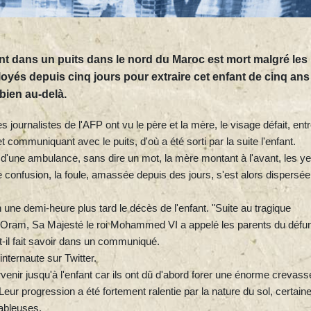
t dans un puits dans le nord du Maroc est mort malgré les
oyés depuis cinq jours pour extraire cet enfant de cinq ans
bien au-delà.
urnalistes de l'AFP ont vu le père et la mère, le visage défait, entr
 communiquant avec le puits, d'où a été sorti par la suite l'enfant.
rd d'une ambulance, sans dire un mot, la mère montant à l'avant, les y
onfusion, la foule, amassée depuis des jours, s'est alors dispersée
 une demi-heure plus tard le décès de l'enfant. "Suite au tragique
an Oram, Sa Majesté le roi Mohammed VI a appelé les parents du défun
t-il fait savoir dans un communiqué.
nternaute sur Twitter.
arvenir jusqu'à l'enfant car ils ont dû d'abord forer une énorme crevass
Leur progression a été fortement ralentie par la nature du sol, certain
ableuses.