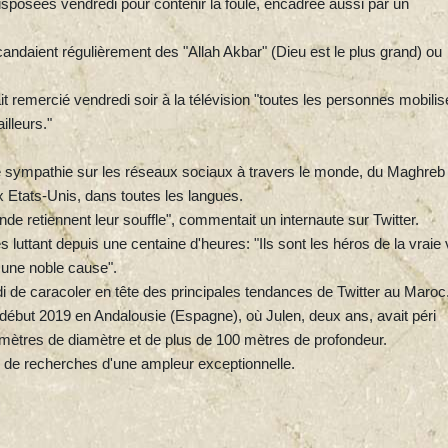
isposées vendredi pour contenir la foule, encadrée aussi par un
andaient régulièrement des "Allah Akbar" (Dieu est le plus grand) ou
it remercié vendredi soir à la télévision "toutes les personnes mobili
illeurs."
 sympathie sur les réseaux sociaux à travers le monde, du Maghreb
 Etats-Unis, dans toutes les langues.
de retiennent leur souffle", commentait un internaute sur Twitter.
luttant depuis une centaine d'heures: "Ils sont les héros de la vraie 
 une noble cause".
 de caracoler en tête des principales tendances de Twitter au Maroc
début 2019 en Andalousie (Espagne), où Julen, deux ans, avait péri
imètres de diamètre et de plus de 100 mètres de profondeur.
s de recherches d'une ampleur exceptionnelle.