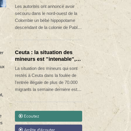
d'indication officielle.
de la colonie d'Escobar
Les autorités ont annoncé avoir
secouru
secouru dans le nord-ouest de la
Colombie un bébé hippopotame
descendant de la colonie de Pablo
Escobar retrouvé par des
pêcheurs sur les berges d'une
rivière et présentant des signes de
Ceuta : la situation des
er
malnutrition.
mineurs est "intenable",
alerte le président de
eux
La situation des mineurs qui sont
l'enclave espagnole
restés à Ceuta dans la foulée de
l'entrée illégale de plus de 70.000
migrants la semaine dernière est
t,
"intenable", a alerté mercredi le
dirigeant de l'enclave espagnole
située sur la côte nord-africaine,
e
Ecoutez
Juan Jesús Vivas, demandant de
es
l'aide au reste de l'Espagne.
Arrête d'écouter