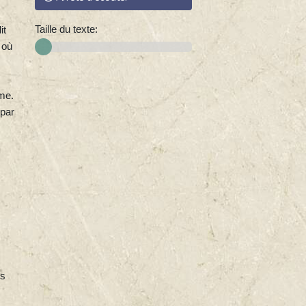
Taille du texte:
it
 où
ume.
 par
es