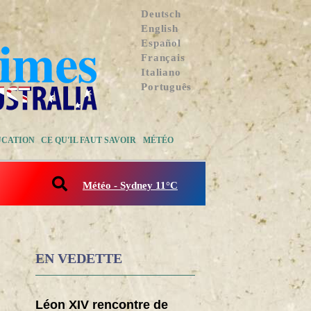
Deutsch
English
Español
Français
Italiano
Português
UCATION
CE QU'IL FAUT SAVOIR
MÉTÉO
Météo - Sydney 11°C
EN VEDETTE
Léon XIV rencontre de