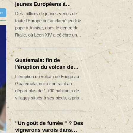
jeunes Européens à
Assise
tter
Des milliers de jeunes venus de
toute l'Europe ont acclamé jeudi le
pape à Assise, dans le centre de
l'Italie, où Léon XIV a célébré une
messe dans le cadre des
commémorations du 800e
anniversaire de la mort de saint
Guatemala: fin de
François.
l'éruption du volcan de
Fuego, les évacués
L'éruption du volcan de Fuego au
rentrent chez eux
Guatemala, qui a contraint au
départ plus de 1.700 habitants de
villages situés à ses pieds, a pris
fin mercredi et le retour chez eux
des évacués a commencé.
"Un goût de fumée " ? Des
vignerons varois dans