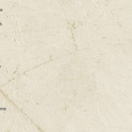
la
ns
e
s
omme