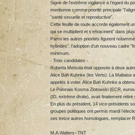
Signe de l'extrême vigilance à l'égard du p
mentionne comme priorité principale "l'ali
"santé sexuelle et reproductive".
Cette feuille de route accorde également une
qui se multiplient et s'enracinent" dans pl
Parmi les autres priorités figurent notamme
hybrides", l'adoption d'un nouveau cadre "fi
minimum.
- Trois candidates -
Roberta Metsola était opposée à deux autre
Alice Bah Kuhnke (les Verts). La Maltaise
appelés à voter. Alice Bah Kuhnke a obtenu
Le Polonais Kosma Zlotowski (ECR, eurosce
(ID, extrême droite), avait finalement retiré
En plus du président, 14 vice-présidents so
groupes politiques ont permis mardi l'électi
ses treize autres homologues, remplacer R
M.A.Walters--TNT