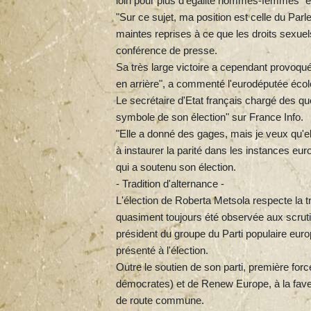
loin pour plus d'égalité hommes-femmes" et
"Sur ce sujet, ma position est celle du Par
maintes reprises à ce que les droits sexuel
conférence de presse.
Sa très large victoire a cependant provoqué
en arrière", a commenté l'eurodéputée écol
Le secrétaire d'Etat français chargé des q
symbole de son élection" sur France Info.
"Elle a donné des gages, mais je veux qu'ell
à instaurer la parité dans les instances e
qui a soutenu son élection.
- Tradition d'alternance -
L'élection de Roberta Metsola respecte la tr
quasiment toujours été observée aux scrutin
président du groupe du Parti populaire eur
présenté à l'élection.
Outre le soutien de son parti, première for
démocrates) et de Renew Europe, à la faveur
de route commune.