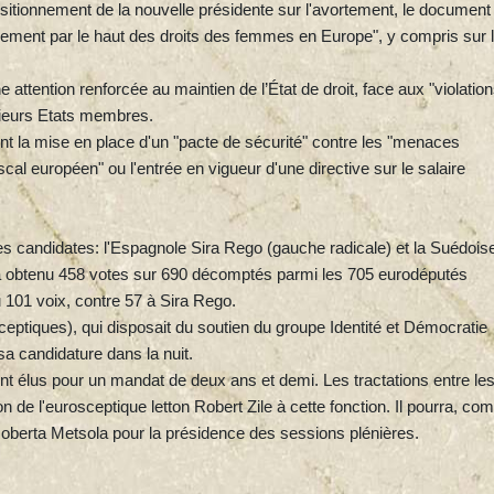
ositionnement de la nouvelle présidente sur l'avortement, le document
gnement par le haut des droits des femmes en Europe", y compris sur 
 attention renforcée au maintien de l’État de droit, face aux "violatio
usieurs Etats membres.
nt la mise en place d'un "pacte de sécurité" contre les "menaces
scal européen" ou l'entrée en vigueur d'une directive sur le salaire
s candidates: l'Espagnole Sira Rego (gauche radicale) et la Suédois
 a obtenu 458 votes sur 690 décomptés parmi les 705 eurodéputés
 101 voix, contre 57 à Sira Rego.
ptiques), qui disposait du soutien du groupe Identité et Démocratie
 sa candidature dans la nuit.
nt élus pour un mandat de deux ans et demi. Les tractations entre le
on de l'eurosceptique letton Robert Zile à cette fonction. Il pourra, c
oberta Metsola pour la présidence des sessions plénières.