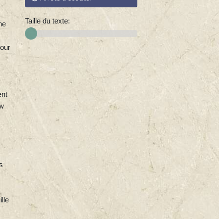
des milliers de familles.
Taille du texte:
ne
tour
ent
ew
s
lle