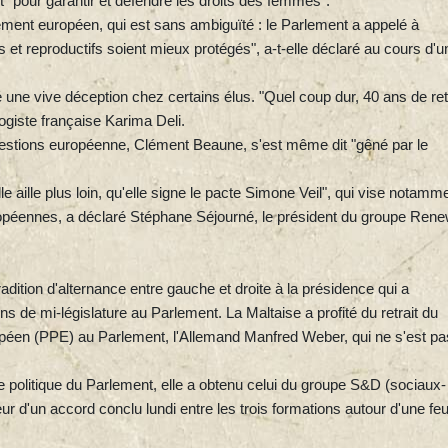
 "pour garantir et défendre les droits des femmes".
lement européen, qui est sans ambiguïté : le Parlement a appelé à
s et reproductifs soient mieux protégés", a-t-elle déclaré au cours d'u
 une vive déception chez certains élus. "Quel coup dur, 40 ans de re
ogiste française Karima Deli.
uestions européenne, Clément Beaune, s'est même dit "gêné par le
e aille plus loin, qu'elle signe le pacte Simone Veil", qui vise notamm
uropéennes, a déclaré Stéphane Séjourné, le président du groupe Ren
adition d'alternance entre gauche et droite à la présidence qui a
s de mi-législature au Parlement. La Maltaise a profité du retrait du
opéen (PPE) au Parlement, l'Allemand Manfred Weber, qui ne s'est pa
ce politique du Parlement, elle a obtenu celui du groupe S&D (sociaux-
 d'un accord conclu lundi entre les trois formations autour d'une feui