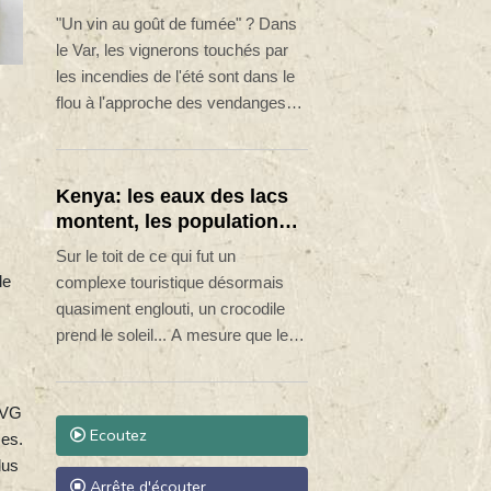
l'incertitude pour le
"Un vin au goût de fumée" ? Dans
millésime 2026
le Var, les vignerons touchés par
les incendies de l'été sont dans le
flou à l'approche des vendanges
prévues mi-août, craignant de ne
pas pouvoir commercialiser leur
millésime 2026.
Kenya: les eaux des lacs
montent, les populations à
la merci des crocodiles
Sur le toit de ce qui fut un
le
complexe touristique désormais
quasiment englouti, un crocodile
prend le soleil... A mesure que les
eaux du lac Baringo, au Kenya,
montent et submergent les terres,
'IVG
sauriens et hippopotames se
Ecoutez
mes.
rapprochent dangereusement des
lus
maisons alentour où vivent encore
Arrête d'écouter