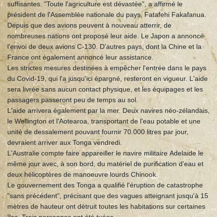
suffisantes. "Toute l'agriculture est dévastée", a affirmé le
président de l'Assemblée nationale du pays, Fatafehi Fakafanua.
Depuis que des avions peuvent à nouveau atterrir, de
nombreuses nations ont proposé leur aide. Le Japon a annoncé
l'envoi de deux avions C-130. D'autres pays, dont la Chine et la
France ont également annoncé leur assistance.
Les strictes mesures destinées à empêcher l'entrée dans le pays
du Covid-19, qui l'a jusqu'ici épargné, resteront en vigueur. L'aide
sera livrée sans aucun contact physique, et les équipages et les
passagers passeront peu de temps au sol.
L'aide arrivera également par la mer. Deux navires néo-zélandais,
le Wellington et l'Aotearoa, transportant de l'eau potable et une
unité de dessalement pouvant fournir 70.000 litres par jour,
devraient arriver aux Tonga vendredi.
L'Australie compte faire appareiller le navire militaire Adelaide le
même jour avec, à son bord, du matériel de purification d'eau et
deux hélicoptères de manoeuvre lourds Chinook.
Le gouvernement des Tonga a qualifié l'éruption de catastrophe
"sans précédent", précisant que des vagues atteignant jusqu'à 15
mètres de hauteur ont détruit toutes les habitations sur certaines