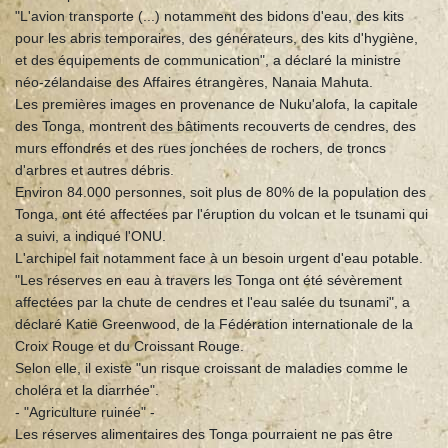
"L'avion transporte (...) notamment des bidons d'eau, des kits
pour les abris temporaires, des générateurs, des kits d'hygiène,
et des équipements de communication", a déclaré la ministre
néo-zélandaise des Affaires étrangères, Nanaia Mahuta.
Les premières images en provenance de Nuku'alofa, la capitale
des Tonga, montrent des bâtiments recouverts de cendres, des
murs effondrés et des rues jonchées de rochers, de troncs
d'arbres et autres débris.
Environ 84.000 personnes, soit plus de 80% de la population des
Tonga, ont été affectées par l'éruption du volcan et le tsunami qui
a suivi, a indiqué l'ONU.
L'archipel fait notamment face à un besoin urgent d'eau potable.
"Les réserves en eau à travers les Tonga ont été sévèrement
affectées par la chute de cendres et l'eau salée du tsunami", a
déclaré Katie Greenwood, de la Fédération internationale de la
Croix Rouge et du Croissant Rouge.
Selon elle, il existe "un risque croissant de maladies comme le
choléra et la diarrhée".
- "Agriculture ruinée" -
Les réserves alimentaires des Tonga pourraient ne pas être