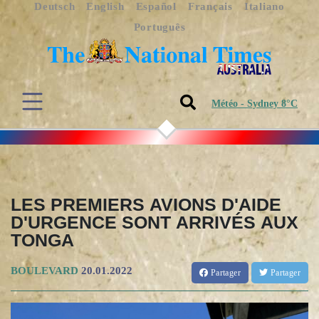
Deutsch
English
Español
Français
Italiano
Português
Météo - Sydney 8°C
LES PREMIERS AVIONS D'AIDE
D'URGENCE SONT ARRIVÉS AUX
TONGA
BOULEVARD
20.01.2022
Partager
Partager