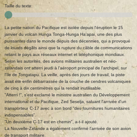
Taille du texte:
La petite nation du Pacifique est isolée depuis l'éruption le 15
janvier du volcan Hunga Tonga-Hunga Ha'apai, une des plus
puissantes dans le monde depuis des décennies, qui a provoqué
de lourds dégâts ainsi que la rupture du câble de communications
reliant le pays aux réseaux internet et téléphonique mondiaux.
Selon les autorités, des avions militaires australien et néo-
zélandais ont atterri jeudi à l'aéroport principal de l'archipel, sur
l'île de Tongatapu. La veille, après des jours de travail, la piste
avait été enfin débarrassée de la couche de cendres volcaniques
de cinq à dix centimètres qui la rendait inutilisable.
"Atterri !", s'est exclamé le ministre australien du Développement
international et du Pacifique, Zed Seselja, saluant l'arrivée d'un
transporteur C-17 avec à son bord "des fournitures humanitaires
indispensables".
"Un deuxième C-17 est en chemin", a-t-il ajouté.
La Nouvelle-Zélande a également confirmé l'arrivée de son avion
de transport militaire.