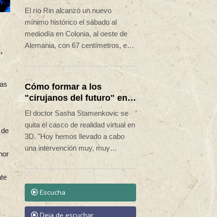
Colonia debido a la sequía
El río Rin alcanzó un nuevo
en Alemania
mínimo histórico el sábado al
mediodía en Colonia, al oeste de
Alemania, con 67 centímetros, es
,
decir, dos centímetros menos que
el último récord registrado en 2018,
según la Autoridad de Vías
las
Cómo formar a los
Navegables (WSV).
"cirujanos del futuro" en
el uso de robots
El doctor Sasha Stamenkovic se
quita el casco de realidad virtual en
 de
3D. "Hoy hemos llevado a cabo
una intervención muy, muy
nor
compleja", se felicita el cirujano,
tras una operación robotizada que
nte
ha permitido extirpar un tumor del
Escucha
pulmón de un paciente.
Deja de escuchar