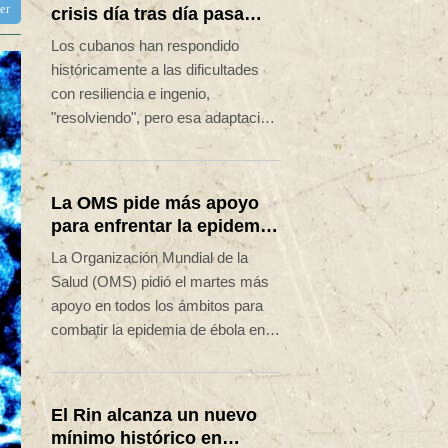
ter
crisis día tras día pasa
factura
Los cubanos han respondido
históricamente a las dificultades
con resiliencia e ingenio,
"resolviendo", pero esa adaptación
constante está teniendo un alto
costo psicológico en medio de la
mayor crisis de la isla en décadas.
La OMS pide más apoyo
para enfrentar la epidemia
de ébola en RD Congo
La Organización Mundial de la
Salud (OMS) pidió el martes más
apoyo en todos los ámbitos para
combatir la epidemia de ébola en la
República Democrática del Congo
(RDC), que avanza más rápido
que la respuesta sanitaria.
El Rin alcanza un nuevo
mínimo histórico en