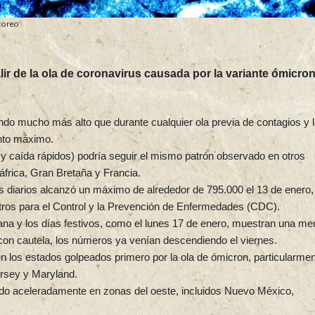
toreo
r de la ola de coronavirus causada por la variante ómicron
ndo mucho más alto que durante cualquier ola previa de contagios y 
unto máximo.
y caída rápidos) podría seguir el mismo patrón observado en otros
frica, Gran Bretaña y Francia.
 diarios alcanzó un máximo de alrededor de 795.000 el 13 de enero,
ntros para el Control y la Prevención de Enfermedades (CDC).
mana y los días festivos, como el lunes 17 de enero, muestran una me
con cautela, los números ya venían descendiendo el viernes.
los estados golpeados primero por la ola de ómicron, particularme
rsey y Maryland.
do aceleradamente en zonas del oeste, incluidos Nuevo México,