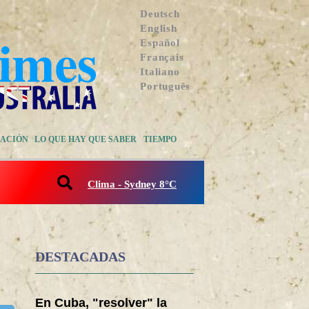
Deutsch
English
Español
Français
Italiano
Português
ACIÓN
LO QUE HAY QUE SABER
TIEMPO
Clima - Sydney 8°C
DESTACADAS
En Cuba, "resolver" la