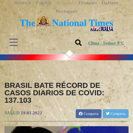
Deutsch
English
Español
Français
Italiano
Português
Clima - Sydney 9°C
BRASIL BATE RÉCORD DE
CASOS DIARIOS DE COVID:
137.103
SALUD
19.01.2022
Comparta
Comparta