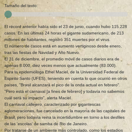
Tamaño del texto:
El récord anterior había sido el 23 de junio, cuando hubo 115.228
casos. En las últimas 24 horas el gigante sudamericano, de 213
millones de habitantes, registró 351 muertes por el virus.
El número de casos está en aumento vertiginoso desde enero,
tras las fiestas de Navidad y Año Nuevo.
El 31 de diciembre, el promedio móvil de casos diarios era de
apenas 8.000, diez veces menos que actualmente (83.000).
Para la epidemióloga Ethel Maciel, de la Universidad Federal de
Espirito Santo (UFES), teniendo en cuenta lo que ocurrió en otros
países, "Brasil alcanzará el pico de la onda actual en febrero".
"Pero está el carnaval [a fines de febrero] y todavía no sabemos
cuál será su impacto", alerta Maciel.
El carnaval callejero, caracterizado por gigantescas
aglomeraciones, fue cancelado en la mayoría de las capitales de
Brasil, pero todavía reina la incertidumbre en torno a los desfiles
de las 'escolas' de samba de Rio de Janeiro.
Por tratarse de un ambiente más controlado, como los estadios