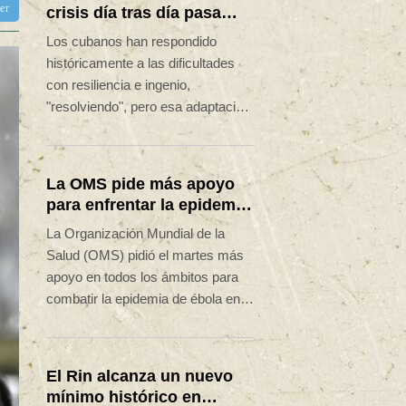
ter
crisis día tras día pasa
factura
Los cubanos han respondido
históricamente a las dificultades
con resiliencia e ingenio,
"resolviendo", pero esa adaptación
constante está teniendo un alto
costo psicológico en medio de la
mayor crisis de la isla en décadas.
La OMS pide más apoyo
para enfrentar la epidemia
de ébola en RD Congo
La Organización Mundial de la
Salud (OMS) pidió el martes más
apoyo en todos los ámbitos para
combatir la epidemia de ébola en la
República Democrática del Congo
(RDC), que avanza más rápido
que la respuesta sanitaria.
El Rin alcanza un nuevo
mínimo histórico en