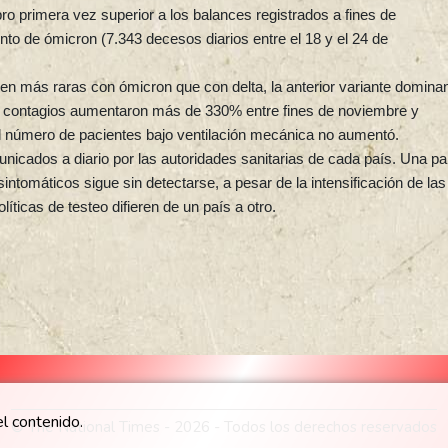
pro primera vez superior a los balances registrados a fines de
o de ómicron (7.343 decesos diarios entre el 18 y el 24 de
n más raras con ómicron que con delta, la anterior variante dominan
os contagios aumentaron más de 330% entre fines de noviembre y
el número de pacientes bajo ventilación mecánica no aumentó.
icados a diario por las autoridades sanitarias de cada país. Una pa
ntomáticos sigue sin detectarse, a pesar de la intensificación de las
ticas de testeo difieren de un país a otro.
l contenido.
© The National Times - 2026 - Todos los derechos reservados