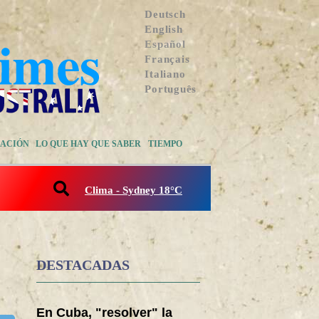
Deutsch
English
Español
Français
Italiano
Português
ACIÓN
LO QUE HAY QUE SABER
TIEMPO
Clima - Sydney 18°C
DESTACADAS
En Cuba, "resolver" la