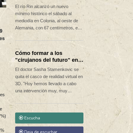
Colonia debido a la sequía
El río Rin alcanzó un nuevo
en Alemania
mínimo histórico el sábado al
mediodía en Colonia, al oeste de
Alemania, con 67 centímetros, es
19
decir, dos centímetros menos que
nes
el último récord registrado en 2018,
según la Autoridad de Vías
Cómo formar a los
Navegables (WSV).
"cirujanos del futuro" en
el uso de robots
El doctor Sasha Stamenkovic se
quita el casco de realidad virtual en
3D. "Hoy hemos llevado a cabo
una intervención muy, muy
tes
compleja", se felicita el cirujano,
tras una operación robotizada que
de
ha permitido extirpar un tumor del
7%)
Escucha
pulmón de un paciente.
11%
Deja de escuchar