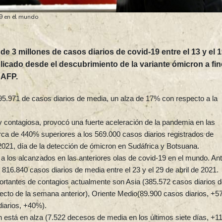
19 en el mundo
e 3 millones de casos diarios de covid-19 entre el 13 y el 
plicado desde el descubrimiento de la variante ómicron a fi
 AFP.
.095.971 de casos diarios de media, un alza de 17% con respecto a la
 contagiosa, provocó una fuerte aceleración de la pandemia en las
rca de 440% superiores a los 569.000 casos diarios registrados de
2021, día de la detección de ómicron en Sudáfrica y Botsuana.
 los alcanzados en las anteriores olas de covid-19 en el mundo. An
e 816.840 casos diarios de media entre el 23 y el 29 de abril de 2021.
ortantes de contagios actualmente son Asia (385.572 casos diarios 
ecto de la semana anterior), Oriente Medio(89.900 casos diarios, +5
diarios, +40%).
está en alza (7.522 decesos de media en los últimos siete días, +