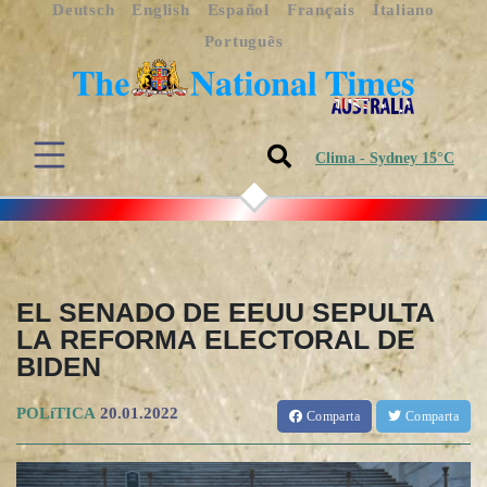
Deutsch
English
Español
Français
Italiano
Português
Clima - Sydney 15°C
EL SENADO DE EEUU SEPULTA
LA REFORMA ELECTORAL DE
BIDEN
POLíTICA
20.01.2022
Comparta
Comparta