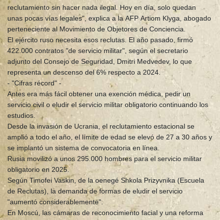
reclutamiento sin hacer nada ilegal. Hoy en día, solo quedan
unas pocas vías legales", explica a la AFP Artiom Klyga, abogado
perteneciente al Movimiento de Objetores de Conciencia.
El ejército ruso necesita esos reclutas. El año pasado, firmó
422.000 contratos "de servicio militar", según el secretario
adjunto del Consejo de Seguridad, Dmitri Medvedev, lo que
representa un descenso del 6% respecto a 2024.
- "Cifras récord" -
Antes era más fácil obtener una exención médica, pedir un
servicio civil o eludir el servicio militar obligatorio continuando los
estudios.
Desde la invasión de Ucrania, el reclutamiento estacional se
amplió a todo el año, el límite de edad se elevó de 27 a 30 años y
se implantó un sistema de convocatoria en línea.
Rusia movilizó a unos 295.000 hombres para el servicio militar
obligatorio en 2025.
Según Timofei Vaskin, de la oenegé Shkola Prizyvnika (Escuela
de Reclutas), la demanda de formas de eludir el servicio
"aumentó considerablemente".
En Moscú, las cámaras de reconocimiento facial y una reforma