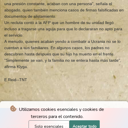
una presión constante, acaban con una persona", señala el
abogado, quien también menciona casos de firmas falsificadas en
documentos de alistamiento.
Un recluta contó a la AFP que un hombre de su unidad llegó
incluso a tragarse una aguja para que lo declararan no apto para
el servicio.
A menudo, quienes acaban yendo a combatir a Ucrania no se lo
cuentan a sus familiares. En algunos casos, los padres no
descubren hasta después que su hijo ha muerto en el frente.
"Simplemente se van, y la familia no se entera hasta más tarde",
afirma Klyga.
E.Reid--TNT
Utilizamos cookies esenciales y cookies de
terceros para el contenido.
Solo esenciales
Aceptar todo