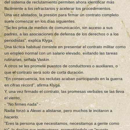
del sistema de reclutamiento permiten ahora identificar más
fácilmente a los refractarios y acelerar los procedimientos.
Una vez alistados, la presión para firmar un contrato completo
suele comenzar en los días siguientes.
"Se les priva de medios de comunicación, sin acceso a sus
padres, a las asociaciones de defensa de los derechos o a los
periodistas", explica Klyga.
Una táctica habitual consiste en presentar el contrato militar como
un empleo normal con un salario elevado, evitando las tareas
rutinarias, señala Vaskin.
A otros se les promete puestos de conductores o auxiliares, o
que el contrato será solo de corta duración.
"En consecuencia, los reclutas acaban participando en la guerra
en cifras récord", afirma Klyga.
Y, una vez firmado el contrato, las promesas verbales se las lleva
el viento.
- "No firmes nada" -
Nadie forzó a Alexei a alistarse, pero muchos le incitaron a
hacerlo.
"Eres la persona que necesitamos, necesitamos a gente como
tú", le decían sus instructores, prometiéndole un "puesto