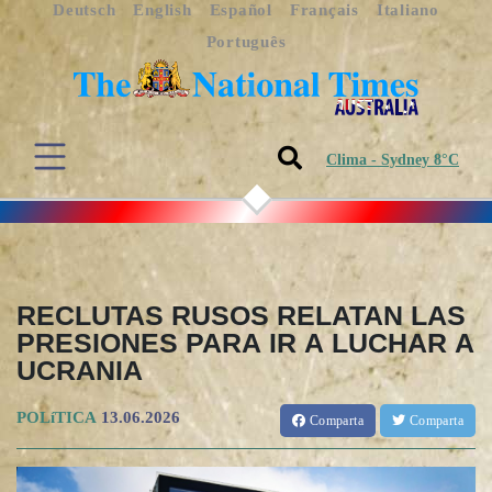
Deutsch
English
Español
Français
Italiano
Português
Clima - Sydney 8°C
RECLUTAS RUSOS RELATAN LAS
PRESIONES PARA IR A LUCHAR A
UCRANIA
POLíTICA
13.06.2026
Comparta
Comparta