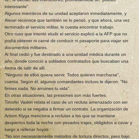
interesante".
Algunos miembros de su unidad aceptaron inmediatamente, y
Alexei reconoce que también se lo pensó, y que ahora, una vez
terminado el servicio militar, le cuesta encontrar trabajo.
Otro ruso que intentó eludir el servicio explicó a la AFP que no
podía obtener ni carné de conducir ni pasaporte para viajar sin
documentos militares.
Al final cedió y fue destinado a una unidad médica durante un
año, donde conoció a soldados contratados que buscaban una
forma de salir de allí.
"Ninguno de ellos quiere servir. Todos quieren marcharse",
cuenta. Según él, algunos comandantes incluso le dijeron: "No
firmes nada. No arruines tu vida".
En otras situaciones, las presiones son más fuertes.
Timofei Vaskin relata el caso de un recluta amenazado con ser
detenido si se negaba a firmar un contrato. La organización de
Artiom Klyga menciona a reclutas a los que se mantiene
despiertos toda la noche con pesados trajes, obligados a cavar y
luego a rellenar hoyos.
"No son necesariamente métodos de tortura directos, pero bajo