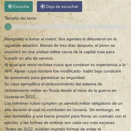
Escucha
Deja de escuchar
Tamaño del texto:
Resignado a tomar el metro, dos agentes lo detuvieron en la
siguiente estación. Menos de tres días después, el joven se
encontró en una unidad militar cerca de la capital rusa para
cumplir un año de servicio.
Al igual que otros reclutas rusos que contaron su experiencia a la
AFP, Alexei -cuyo nombre fue modificado- habló bajo condición
de anonimato para garantizar su seguridad.
Su caso ejemplifica el endurecimiento del sistema de
reclutamiento militar en Rusia desde el inicio de la guerra en
Ucrania en 2022.
Los hombres rusos cumplen un servicio militar obligatorio de un
año durante el cual no combaten en Ucrania. Sin embargo, se
ven sometidos a una fuerte presión para firmar un contrato con el
ejército, y las formas de evitarlo son cada vez más escasas.
"Antes de 2022, existían muchas formas de evitar el