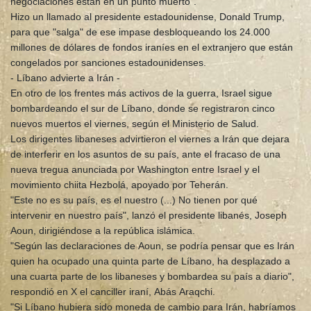
negociaciones están en un punto muerto".
Hizo un llamado al presidente estadounidense, Donald Trump,
para que "salga" de ese impase desbloqueando los 24.000
millones de dólares de fondos iraníes en el extranjero que están
congelados por sanciones estadounidenses.
- Líbano advierte a Irán -
En otro de los frentes más activos de la guerra, Israel sigue
bombardeando el sur de Líbano, donde se registraron cinco
nuevos muertos el viernes, según el Ministerio de Salud.
Los dirigentes libaneses advirtieron el viernes a Irán que dejara
de interferir en los asuntos de su país, ante el fracaso de una
nueva tregua anunciada por Washington entre Israel y el
movimiento chiita Hezbolá, apoyado por Teherán.
"Este no es su país, es el nuestro (...) No tienen por qué
intervenir en nuestro país", lanzó el presidente libanés, Joseph
Aoun, dirigiéndose a la república islámica.
"Según las declaraciones de Aoun, se podría pensar que es Irán
quien ha ocupado una quinta parte de Líbano, ha desplazado a
una cuarta parte de los libaneses y bombardea su país a diario",
respondió en X el canciller iraní, Abás Araqchi.
"Si Líbano hubiera sido moneda de cambio para Irán, habríamos