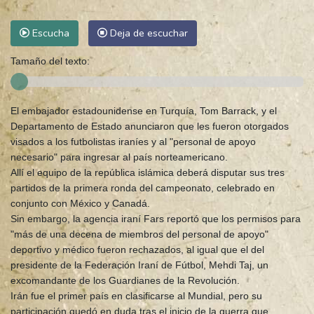
Escucha
Deja de escuchar
Tamaño del texto:
El embajador estadounidense en Turquía, Tom Barrack, y el
Departamento de Estado anunciaron que les fueron otorgados
visados a los futbolistas iraníes y al "personal de apoyo
necesario" para ingresar al país norteamericano.
Allí el equipo de la república islámica deberá disputar sus tres
partidos de la primera ronda del campeonato, celebrado en
conjunto con México y Canadá.
Sin embargo, la agencia iraní Fars reportó que los permisos para
"más de una decena de miembros del personal de apoyo"
deportivo y médico fueron rechazados, al igual que el del
presidente de la Federación Iraní de Fútbol, Mehdi Taj, un
excomandante de los Guardianes de la Revolución.
Irán fue el primer país en clasificarse al Mundial, pero su
participación quedó en duda tras el inicio de la guerra que