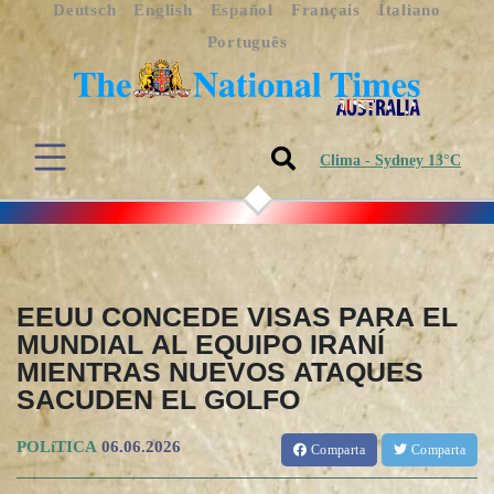
Deutsch
English
Español
Français
Italiano
Português
Clima - Sydney 13°C
EEUU CONCEDE VISAS PARA EL
MUNDIAL AL EQUIPO IRANÍ
MIENTRAS NUEVOS ATAQUES
SACUDEN EL GOLFO
POLíTICA
06.06.2026
Comparta
Comparta