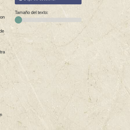
Tamaño del texto:
con
sde
tra
en