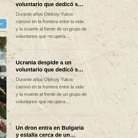
voluntario que dedicó su
vida a rescatar a los
Durante años Oleksiy Yukov
muertos
caminó en la frontera entre la vida
ter
y la muerte al frente de un grupo de
voluntarios que recupera
cadáveres en las zonas más
peligrosas del frente de Ucrania.
Ucrania despide a un
voluntario que dedicó su
vida a rescatar a los
Durante años Oleksiy Yukov
muertos
caminó en la frontera entre la vida
y la muerte al frente de un grupo de
voluntarios que recupera
cadáveres en las zonas más
peligrosas del frente de Ucrania.
Un dron entra en Bulgaria
y estalla cerca de un