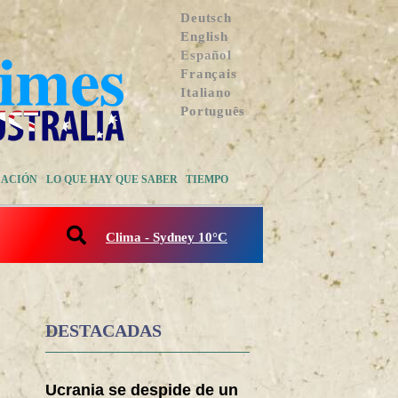
Deutsch
English
Español
Français
Italiano
Português
ACIÓN
LO QUE HAY QUE SABER
TIEMPO
Clima - Sydney 10°C
DESTACADAS
Ucrania se despide de un