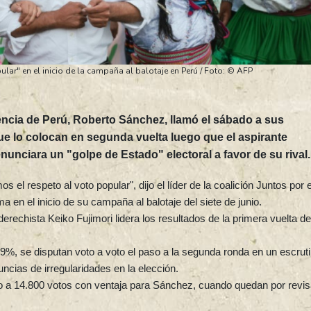
ular" en el inicio de la campaña al balotaje en Perú / Foto: © AFP
dencia de Perú, Roberto Sánchez, llamó el sábado a sus
ue lo colocan en segunda vuelta luego que el aspirante
nunciara un "golpe de Estado" electoral a favor de su rival.
s el respeto al voto popular", dijo el líder de la coalición Juntos por e
a en el inicio de su campaña al balotaje del siete de junio.
erechista Keiko Fujimori lidera los resultados de la primera vuelta de
%, se disputan voto a voto el paso a la segunda ronda en un escruti
cias de irregularidades en la elección.
ado a 14.800 votos con ventaja para Sánchez, cuando quedan por revis