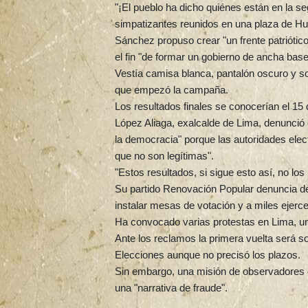
"¡El pueblo ha dicho quiénes están en la se
simpatizantes reunidos en una plaza de Hu
Sánchez propuso crear "un frente patriótic
el fin "de formar un gobierno de ancha bas
Vestía camisa blanca, pantalón oscuro y s
que empezó la campaña.
Los resultados finales se conocerían el 15
López Aliaga, exalcalde de Lima, denunció
la democracia" porque las autoridades ele
que no son legítimas".
"Estos resultados, si sigue esto así, no los
Su partido Renovación Popular denuncia d
instalar mesas de votación y a miles ejerce
Ha convocado varias protestas en Lima, un
Ante los reclamos la primera vuelta será so
Elecciones aunque no precisó los plazos.
Sin embargo, una misión de observadores 
una "narrativa de fraude".