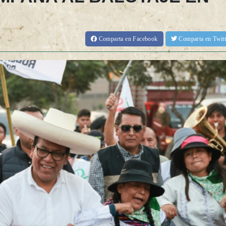
Comparta
en Facebook
Comparta
en Twit