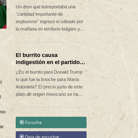
gasoducto en la frontera
Un dron que transportaba una
con Rumania
"cantidad importante de
explosivos" ingresó el sábado por
la mañana en territorio búlgaro y
explotó cerca de la frontera con
Rumania y de un gasoducto
transbalcánico, sin causar
El burrito causa
víctimas, anunció el primer
indigestión en el partido
ministro de Bulgaria, Rumen
de Trump
¿Es el burrito para Donald Trump
Radev.
lo que fue la brioche para María
l
Antonieta? El precio justo de este
plato de origen mexicano se ha
l
convertido en una de las
cuestiones políticas más
nio
candentes para la derecha
Escucha
estadounidense.
ar
Deja de escuchar