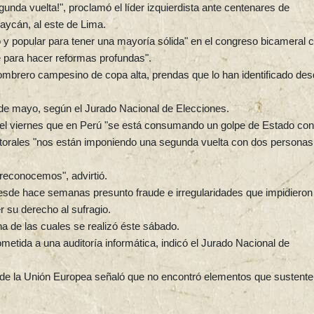
gunda vuelta!", proclamó el líder izquierdista ante centenares de
aycán, al este de Lima.
o y popular para tener una mayoría sólida" en el congreso bicameral 
e para hacer reformas profundas".
ombrero campesino de copa alta, prendas que lo han identificado de
 de mayo, según el Jurado Nacional de Elecciones.
 el viernes que en Perú "se está consumando un golpe de Estado con
ctorales "nos están imponiendo una segunda vuelta con dos personas
 reconocemos", advirtió.
esde hace semanas presunto fraude e irregularidades que impidieron
r su derecho al sufragio.
a de las cuales se realizó éste sábado.
metida a una auditoría informática, indicó el Jurado Nacional de
de la Unión Europea señaló que no encontró elementos que sustent