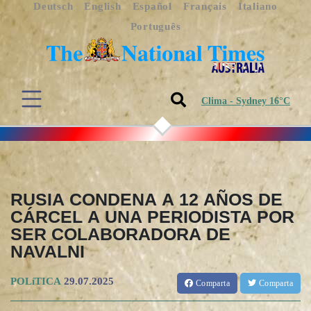
Deutsch
English
Español
Français
Italiano
Português
Clima - Sydney 16°C
RUSIA CONDENA A 12 AÑOS DE
CÁRCEL A UNA PERIODISTA POR
SER COLABORADORA DE
NAVALNI
POLíTICA
29.07.2025
Comparta
Comparta