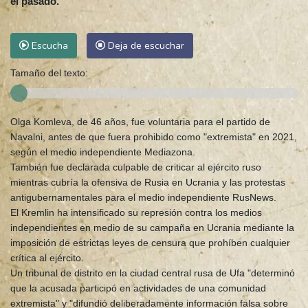
el pasado.
Escucha
Deja de escuchar
Tamaño del texto:
Olga Komleva, de 46 años, fue voluntaria para el partido de
Navalni, antes de que fuera prohibido como "extremista" en 2021,
según el medio independiente Mediazona.
También fue declarada culpable de criticar al ejército ruso
mientras cubría la ofensiva de Rusia en Ucrania y las protestas
antigubernamentales para el medio independiente RusNews.
El Kremlin ha intensificado su represión contra los medios
independientes en medio de su campaña en Ucrania mediante la
imposición de estrictas leyes de censura que prohíben cualquier
crítica al ejército.
Un tribunal de distrito en la ciudad central rusa de Ufa "determinó
que la acusada participó en actividades de una comunidad
extremista" y "difundió deliberadamente información falsa sobre