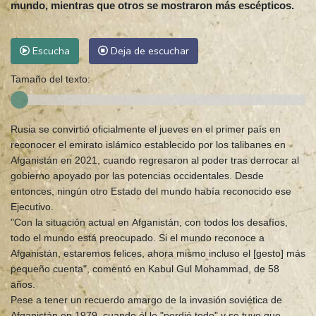
mundo, mientras que otros se mostraron más escépticos.
Escucha
Deja de escuchar
Tamaño del texto:
Rusia se convirtió oficialmente el jueves en el primer país en
reconocer el emirato islámico establecido por los talibanes en
Afganistán en 2021, cuando regresaron al poder tras derrocar al
gobierno apoyado por las potencias occidentales. Desde
entonces, ningún otro Estado del mundo había reconocido ese
Ejecutivo.
"Con la situación actual en Afganistán, con todos los desafíos,
todo el mundo está preocupado. Si el mundo reconoce a
Afganistán, estaremos felices, ahora mismo incluso el [gesto] más
pequeño cuenta", comentó en Kabul Gul Mohammad, de 58
años.
Pese a tener un recuerdo amargo de la invasión soviética de
Afganistán en 1979, cuando él lo "perdió todo" y se tuvo que