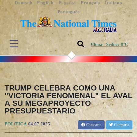
Deutsch
English
Español
Français
Italiano
Português
Clima - Sydney 8°C
TRUMP CELEBRA COMO UNA
"VICTORIA FENOMENAL" EL AVAL
A SU MEGAPROYECTO
PRESUPUESTARIO
POLíTICA
04.07.2025
Comparta
Comparta