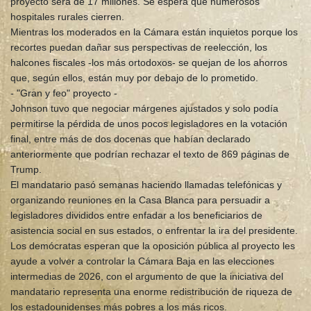
proyecto será de 17 millones. Se espera que numerosos
hospitales rurales cierren.
Mientras los moderados en la Cámara están inquietos porque los
recortes puedan dañar sus perspectivas de reelección, los
halcones fiscales -los más ortodoxos- se quejan de los ahorros
que, según ellos, están muy por debajo de lo prometido.
- "Gran y feo" proyecto -
Johnson tuvo que negociar márgenes ajustados y solo podía
permitirse la pérdida de unos pocos legisladores en la votación
final, entre más de dos docenas que habían declarado
anteriormente que podrían rechazar el texto de 869 páginas de
Trump.
El mandatario pasó semanas haciendo llamadas telefónicas y
organizando reuniones en la Casa Blanca para persuadir a
legisladores divididos entre enfadar a los beneficiarios de
asistencia social en sus estados, o enfrentar la ira del presidente.
Los demócratas esperan que la oposición pública al proyecto les
ayude a volver a controlar la Cámara Baja en las elecciones
intermedias de 2026, con el argumento de que la iniciativa del
mandatario representa una enorme redistribución de riqueza de
los estadounidenses más pobres a los más ricos.