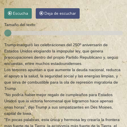
Escucha
Deja de escuchar
Tamaño del texto:
Trump inauguró las celebraciones del 250º aniversario de
Estados Unidos elogiando la impopular ley, que genera
preocupaciones dentro del propio Partido Republicano y, según
encuestas, entre muchos estadounidenses.
Los temores apuntan a que aumente la deuda nacional, reduzca
el apoyo a la salud, la seguridad social y las energías limpias, y
que sirva de combustible para la ola de represión migratoria de
Trump.
"No podría haber mejor regalo de cumpleaños para Estados
Unidos que la victoria fenomenal que logramos hace apenas
unas horas", dijo Trump a sus simpatizantes en Des Moines,
capital de Iowa.
"En pocas palabras, esta única y hermosa ley crearía la frontera
más fuerte de la Tierra, la economía más fuerte de la Tierra, el