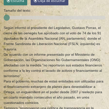
Escucha
Deja de escuchar
Tamaño del texto:
Según informó el presidente del Legislativo, Gustavo Porras, el
cierre de las oenegés fue aprobado con el voto de 74 de los 91
diputados de la Asamblea Nacional (AN, parlamento), donde el
Frente Sandinista de Liberación Nacional (FSLN, izquierda) es
mayoría.
De acuerdo con un informe presentado por el Ministerio de
Gobernación, las Organizaciones No Gubernamentales (ONG)
afectadas con la medida "no reportaron sus estados financieros
conforme a la ley contra el lavado de activos y financiamiento al
terrorismo".
Para el gobierno, muchas de estas entidades son utilizadas para
el financiamiento extranjero de planes para desestabilizar a
Ortega, un exguerrillero en el poder desde 2007 y reelecto para
un cuarto mandato consecutivo el año pasado, en unos
cuestionados comicios.
Tampoco "promovieron una política de transparencia en la