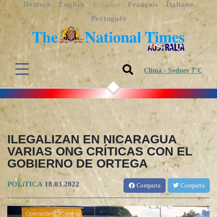
Deutsch
English
Español
Français
Italiano
Português
Clima - Sydney 7°C
ILEGALIZAN EN NICARAGUA
VARIAS ONG CRÍTICAS CON EL
GOBIERNO DE ORTEGA
POLíTICA
18.03.2022
Comparta
Comparta