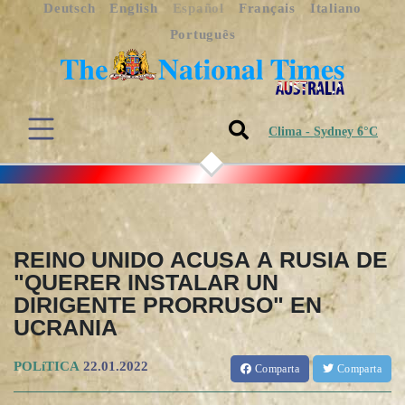
Deutsch
English
Español
Français
Italiano
Português
Clima - Sydney 6°C
REINO UNIDO ACUSA A RUSIA DE
"QUERER INSTALAR UN
DIRIGENTE PRORRUSO" EN
UCRANIA
POLíTICA
22.01.2022
Comparta
Comparta