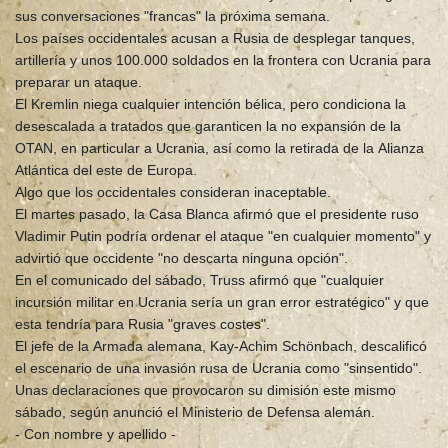
sus conversaciones "francas" la próxima semana.
Los países occidentales acusan a Rusia de desplegar tanques,
artillería y unos 100.000 soldados en la frontera con Ucrania para
preparar un ataque.
El Kremlin niega cualquier intención bélica, pero condiciona la
desescalada a tratados que garanticen la no expansión de la
OTAN, en particular a Ucrania, así como la retirada de la Alianza
Atlántica del este de Europa.
Algo que los occidentales consideran inaceptable.
El martes pasado, la Casa Blanca afirmó que el presidente ruso
Vladimir Putin podría ordenar el ataque "en cualquier momento" y
advirtió que occidente "no descarta ninguna opción".
En el comunicado del sábado, Truss afirmó que "cualquier
incursión militar en Ucrania sería un gran error estratégico" y que
esta tendría para Rusia "graves costes".
El jefe de la Armada alemana, Kay-Achim Schönbach, descalificó
el escenario de una invasión rusa de Ucrania como "sinsentido".
Unas declaraciones que provocaron su dimisión este mismo
sábado, según anunció el Ministerio de Defensa alemán.
- Con nombre y apellido -