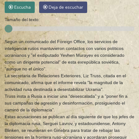
Escucha
Deja de escuchar
Tamaño del texto:
Según un comunicado del Foreign Office, los servicios de
inteligencia rusos mantuvieron contactos con varios políticos
ucranianos y "el exdiputado Yevhen Murayev es considerado
como un dirigente potencial" de esta exrepública soviética,
"aunque no el único".
La secretaria de Relaciones Exteriores, Liz Truss, citada en el
comunicado, afirma que el informe revela "la magnitud de la
actividad rusa destinada a desestabilizar Ucrania".
Truss insta a Rusia a iniciar una "desescalada" y a "poner fin a
sus campañas de agresión y desinformación, prosiguiendo el
camino de la diplomacia".
Estas acusaciones se publican al día siguiente de que los jefes de
la diplomacia rusa, Serguéi Lavrov, y estadounidense, Antony
Blinken, se reunieran en Ginebra para tratar de rebajar las
tensiones en la frontera ruso-ucraniana y acordaran proseguir