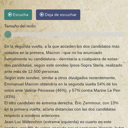
Escucha
Deja de escuchar
Tamaño del texto:
En la segunda vuelta, a la que acceden los dos candidatos más
votados en la primera, Macron --que no ha anunciado
formalmente su candidatura-- derrotaría a cualquiera de estas
dos candidatas, según este sondeo Ipsos-Sopra Steria, realizado
ante más de 12.500 personas.
Según este sondeo, similar a otros divulgados recientemente,
Emmanuel Macron obtendría en la segunda vuelta 54% de los
votos ante Valérie Pécresse (46%), y 57% contra Marine Le Pen
(43%).
El otro candidato de extrema derecha, Eric Zemmour, con 13%
en la primera vuelta, acorta distancias con las dos candidatas
respecto a sondeos anteriores.
Jean-Luc Mélenchon (extrema izquierda) es cuarto en este