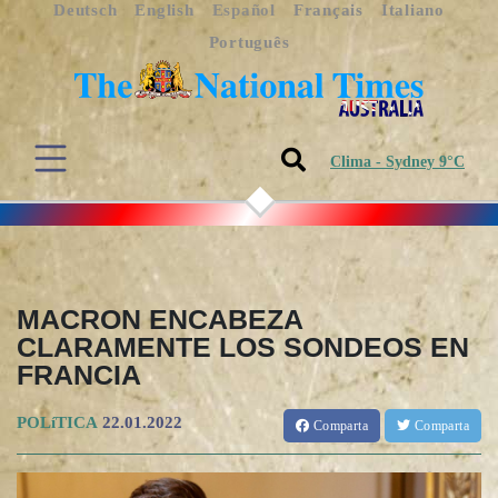
Deutsch
English
Español
Français
Italiano
Português
Clima - Sydney 9°C
MACRON ENCABEZA
CLARAMENTE LOS SONDEOS EN
FRANCIA
POLíTICA
22.01.2022
Comparta
Comparta